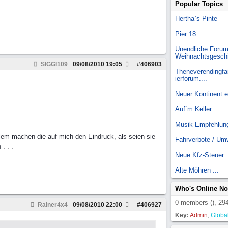
Popular Topics
Hertha`s Pinte
Pier 18
Unendliche Forum
Weihnachtsgesch
SIGGI109
09/08/2010
19:05
#
406903
Theneverendingfai
ierforum....
Neuer Kontinent 
Auf`m Keller
Musik-Empfehlun
allem machen die auf mich den Eindruck, als seien sie
Fahrverbote / Um
. . .
Neue Kfz-Steuer
Alte Möhren ...
Who's Online N
0 members (), 294
Rainer4x4
09/08/2010
22:00
#
406927
Key:
Admin
,
Globa