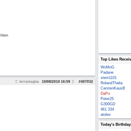
chten.
Top Likes Recei
WoMoG
Padane
stein1101
terramagna
10/08/2010
16:59
#
407032
RolandThalia
CarstenKausB
DaPo
Peter25
G300GD
461.334
atolex
Today's Birthday