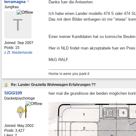
terramagna
Danke fuer die Antworten.
Jungfrau
Ich habe einen Lander modello 474 S oder 474 S
T
Das mit dem Bilder einfuegen ist mir "etwas" komp
Einer meiner Kandidaten hat so komische Beulen a
Joined:
Sep 2007
Posts: 15
Hier in NLD findet man akzeptabele fuer ein Prei
z.Zt. Niederlande
MkG RALF
Home is were you park it
Re: Lander Graziella Wohnwagen Erfahrungen ??
SIGGI109
hier mal die grundrisse der beiden möglichen kontra
Dackelpsychologe
Joined:
May 2002
Posts: 3,427
Likes: 2