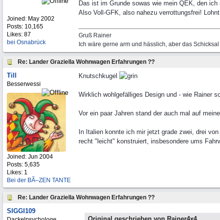
Das ist im Grunde sowas wie mein QEK, den ich
Also Voll-GFK, also nahezu verrottungsfrei! Lohn
Joined:
May 2002
Posts: 10,165
Likes: 87
Gruß Rainer
bei Osnabrück
Ich wäre gerne arm und hässlich, aber das Schicksal 
Re: Lander Graziella Wohnwagen Erfahrungen ??
Till
Knutschkugel
Besserwessi
Wirklich wohlgefälliges Design und - wie Rainer sch
Vor ein paar Jahren stand der auch mal auf meiner
In Italien konnte ich mir jetzt grade zwei, drei 
recht "leicht" konstruiert, insbesondere ums Fahr
Joined:
Jun 2004
Posts: 5,635
Likes: 1
Bei der BÃ–ZEN TANTE
Re: Lander Graziella Wohnwagen Erfahrungen ??
SIGGI109
Original geschrieben von Rainer4x4
Dackelpsychologe