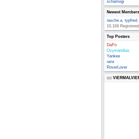
schamogi
Newest Member
rasche.a
,
typfred
10,169 Registere
Top Posters
DaPo
Ozymandias
Yankee
ranx
RoverLover
:::: VIERMALVI