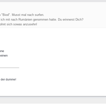
 "Biod". Musst mal nach surfen.
 ich mit nach Rumänien genommen hatte. Du erinnerst Dich?
 Lohnt sich sowas anzusehn!
ene
 einen
nn der dumme!