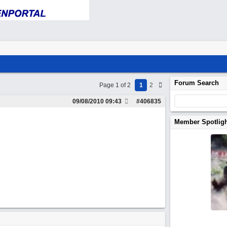
Forum Search
Page 1 of 2
1
2
09/08/2010
09:43
#
406835
Member Spotlig