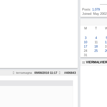
Posts:
1,079
Joined: May 2002
M
T
3
4
10
11
1
17
18
1
24
25
2
31
::: VIERMALVIER
terramagna
09/08/2010
11:17
#
406843