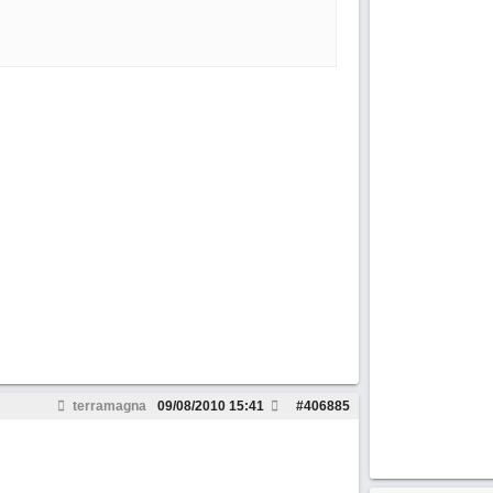
terramagna
09/08/2010
15:41
#
406885