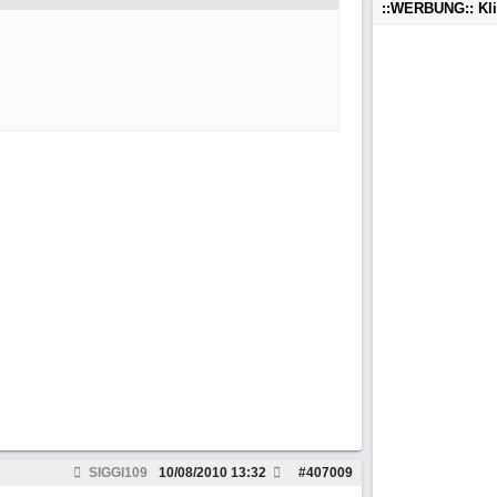
::WERBUNG:: Kl
SIGGI109
10/08/2010
13:32
#
407009