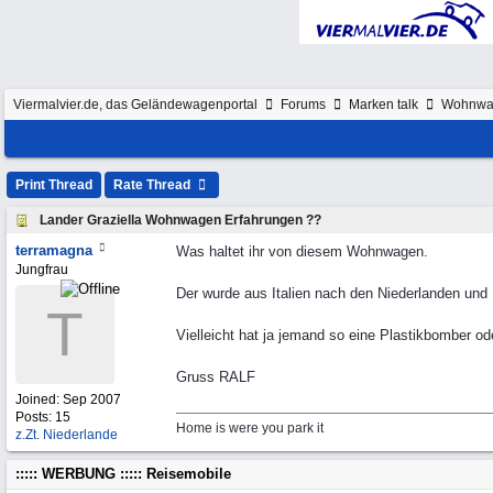
Viermalvier.de, das Geländewagenportal
Forums
Marken talk
Wohnwa
Print Thread
Rate Thread
Lander Graziella Wohnwagen Erfahrungen ??
terramagna
Was haltet ihr von diesem Wohnwagen.
Jungfrau
Der wurde aus Italien nach den Niederlanden und
T
Vielleicht hat ja jemand so eine Plastikbomber o
Gruss RALF
Joined:
Sep 2007
Posts: 15
Home is were you park it
z.Zt. Niederlande
::::: WERBUNG ::::: Reisemobile