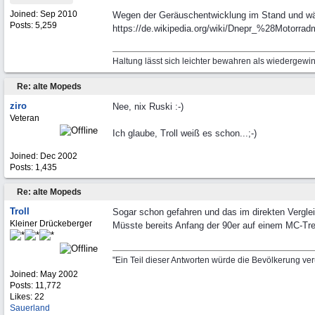
Joined:
Sep 2010
Wegen der Geräuschentwicklung im Stand und währ
Posts: 5,259
https://de.wikipedia.org/wiki/Dnepr_%28Motorr
Haltung lässt sich leichter bewahren als wiedergewi
Re: alte Mopeds
ziro
Nee, nix Ruski :-)
Veteran
Ich glaube, Troll weiß es schon...;-)
Joined:
Dec 2002
Posts: 1,435
Re: alte Mopeds
Troll
Sogar schon gefahren und das im direkten Vergle
Kleiner Drückeberger
Müsste bereits Anfang der 90er auf einem MC-Tre
"Ein Teil dieser Antworten würde die Bevölkerung ve
Joined:
May 2002
Posts: 11,772
Likes: 22
Sauerland