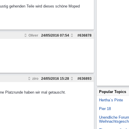
lustig gehenden Teile wird dieses schöne Moped
Oliver
24/05/2016
07:54
#
636878
ziro
24/05/2016
15:28
#
636893
Popular Topics
ne Platzrunde haben wir mal getauscht.
Hertha`s Pinte
Pier 18
Unendliche Forum
Weihnachtsgesch