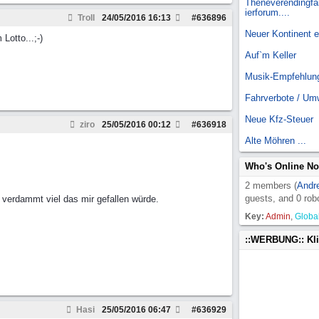
Theneverendingfai
ierforum....
Troll
24/05/2016
16:13
#
636896
Neuer Kontinent 
Lotto...;-)
Auf`m Keller
Musik-Empfehlun
Fahrverbote / Um
Neue Kfz-Steuer
ziro
25/05/2016
00:12
#
636918
Alte Möhren ...
Who's Online N
2 members (
Andr
guests, and 0 rob
 verdammt viel das mir gefallen würde.
Key:
Admin
,
Globa
::WERBUNG:: Kl
Hasi
25/05/2016
06:47
#
636929