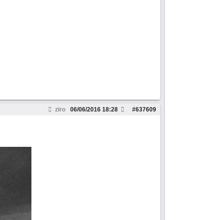
ziro
06/06/2016
18:28
#
637609