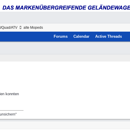
d/Quad/ATV
alte Mopeds
Forums
Calendar
Active Threads
iden konnten
runsichern"