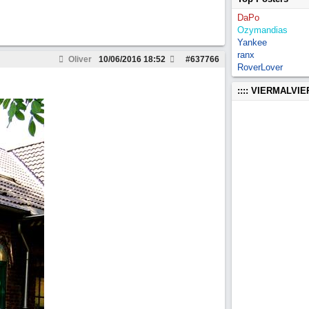
DaPo
Ozymandias
Yankee
ranx
Oliver
10/06/2016
18:52
#
637766
RoverLover
:::: VIERMALVI