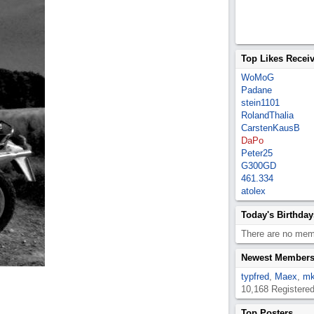
Top Likes Recei
WoMoG
Padane
stein1101
RolandThalia
CarstenKausB
DaPo
Peter25
G300GD
461.334
atolex
Today's Birthday
There are no memb
Newest Member
typfred
,
Maex
,
mk
10,168 Registere
Top Posters