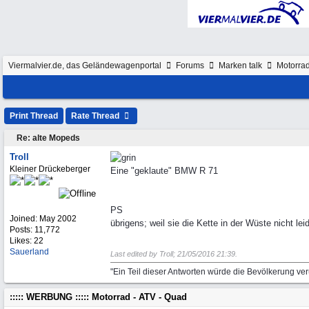
Viermalvier.de, das Geländewagenportal
Forums
Marken talk
Motorra
Print Thread
Rate Thread
Re: alte Mopeds
Troll
Kleiner Drückeberger
Eine "geklaute" BMW R 71
PS
Joined:
May 2002
übrigens; weil sie die Kette in der Wüste nicht le
Posts: 11,772
Likes: 22
Sauerland
Last edited by Troll;
21/05/2016
21:39
.
"Ein Teil dieser Antworten würde die Bevölkerung ve
::::: WERBUNG ::::: Motorrad - ATV - Quad