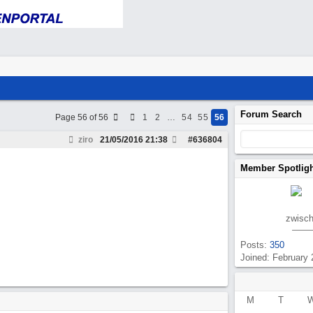
Forum Search
Page 56 of 56
1
2
…
54
55
56
ziro
21/05/2016
21:38
#
636804
Member Spotlig
zwisch
Posts:
350
Joined: February 
M
T