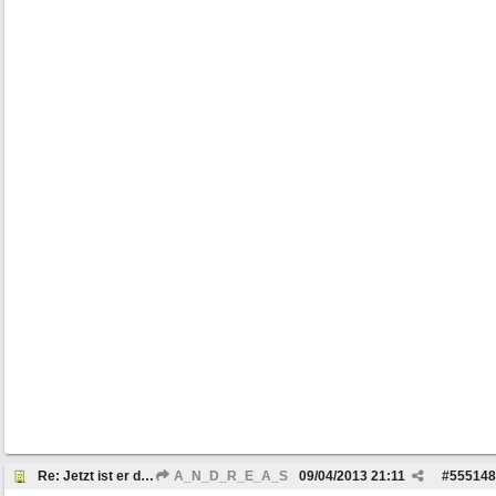
Re: Jetzt ist er da, der Neue
A_N_D_R_E_A_S
09/04/2013
21:11
#
555148