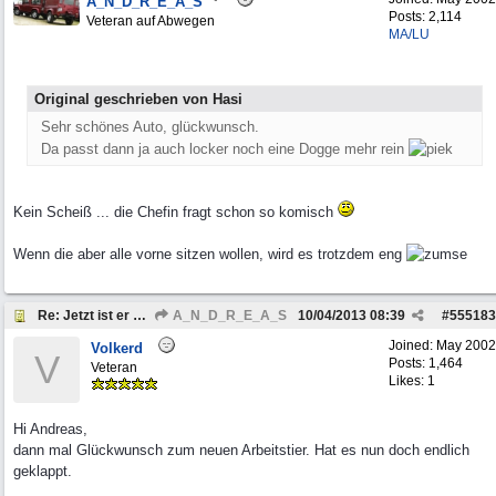
A_N_D_R_E_A_S
Posts: 2,114
Veteran auf Abwegen
MA/LU
Original geschrieben von Hasi
Sehr schönes Auto, glückwunsch.
Da passt dann ja auch locker noch eine Dogge mehr rein
Kein Scheiß ... die Chefin fragt schon so komisch
Wenn die aber alle vorne sitzen wollen, wird es trotzdem eng
Re: Jetzt ist er da, der Neue
A_N_D_R_E_A_S
10/04/2013
08:39
#
555183
Joined:
May 2002
Volkerd
V
Posts: 1,464
Veteran
Likes: 1
Hi Andreas,
dann mal Glückwunsch zum neuen Arbeitstier. Hat es nun doch endlich
geklappt.