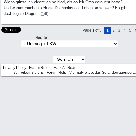
Wieso grinse ich eigentlich so blöd, als ob ich Gras geraucht hätte?
Und warum machen sich die Dschankis das Leben so schwer? Es gibt
doch legale Drogen :-))))))
Page 1 of 5
1
2
3
4
5
Hop To
Privacy Policy
·
Forum Rules
·
Mark All Read
Schreiben Sie uns
·
Forum Help
·
Viermalvier.de, das Geländewagenporta