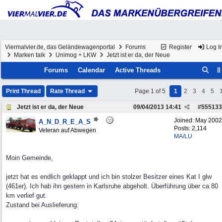
Viermalvier.de, das Geländewagenportal
Forums
Register
Log I
Marken talk
Unimog + LKW
Jetzt ist er da, der Neue
Forums
Calendar
Active Threads
Print Thread
Rate Thread
Page 1 of 5
1
2
3
4
5
Jetzt ist er da, der Neue
09/04/2013
14:41
#
555133
Joined:
May 2002
A_N_D_R_E_A_S
Posts: 2,114
Veteran auf Abwegen
MA/LU
Moin Gemeinde,
jetzt hat es endlich geklappt und ich bin stolzer Besitzer eines Kat I glw
(461er). Ich hab ihn gestern in Karlsruhe abgeholt. Überführung über ca 80
km verlief gut.
Zustand bei Auslieferung: