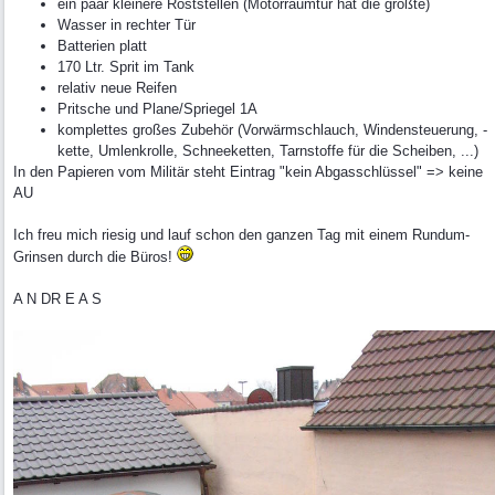
ein paar kleinere Roststellen (Motorraumtür hat die größte)
Wasser in rechter Tür
Batterien platt
170 Ltr. Sprit im Tank
relativ neue Reifen
Pritsche und Plane/Spriegel 1A
komplettes großes Zubehör (Vorwärmschlauch, Windensteuerung, -
kette, Umlenkrolle, Schneeketten, Tarnstoffe für die Scheiben, ...)
In den Papieren vom Militär steht Eintrag "kein Abgasschlüssel" => keine
AU
Ich freu mich riesig und lauf schon den ganzen Tag mit einem Rundum-
Grinsen durch die Büros!
A N DR E A S