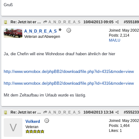
Gruß
Re: Jetzt ist er da, der Neue
A_N_D_R_E_A_S
10/04/2013
09:05
#
555189
Joined:
May 2002
A_N_D_R_E_A_S
Posts: 2,114
Veteran auf Abwegen
MA/LU
Ja, die Chefin will eine Wohndose drauf haben ähnlich der hier
http:/
/
www.womobox.de/
phpBB2/
download/
file.php?id=4315&mode=view
http:/
/
www.womobox.de/
phpBB2/
download/
file.php?id=4316&mode=view
Mit dem Zeltaufbau im Urlaub wurde es lästig.
Re: Jetzt ist er da, der Neue
A_N_D_R_E_A_S
10/04/2013
13:34
#
555233
Joined:
May 2002
Volkerd
V
Posts: 1,464
Veteran
Likes: 1