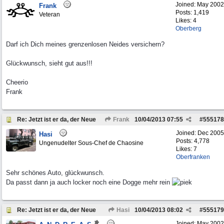
Joined:
May 2002
Frank
Posts: 1,419
Veteran
Likes: 4
Oberberg
Darf ich Dich meines grenzenlosen Neides versichern?
Glückwunsch, sieht gut aus!!!
Cheerio
Frank
Re: Jetzt ist er da, der Neue
Frank
10/04/2013
07:55
#
555178
Joined:
Dec 2005
Hasi
Posts: 4,778
Ungenudelter Sous-Chef de Chaosine
Likes: 7
Oberfranken
Sehr schönes Auto, glückwunsch.
Da passt dann ja auch locker noch eine Dogge mehr rein
Re: Jetzt ist er da, der Neue
Hasi
10/04/2013
08:02
#
555179
Joined:
May 2002