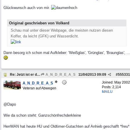
Glückwunsch auch von mir.
Original geschrieben von Volkerd
Schau mal unter dieser Webpage, die meisten nutzen diesen
Koffer, da leicht (GFK) und Wasserdicht.
Dann besorg ich schon mal Aufkleber: 'Weißglas', 'Grünglas', 'Braunglas', ...
Re: Jetzt ist er da, der Neue
A_N_D_R_E_A_S
11/04/2013
09:09
#
555331
Joined:
May 2002
A_N_D_R_E_A_S
Posts: 2,114
Veteran auf Abwegen
MA/LU
@Dapo
Wie da schon steht: Ganzschönfrechderkleine
HerrMAN hat heute HU und Oldtimer-Gutachten auf Anhieb geschafft *freu*