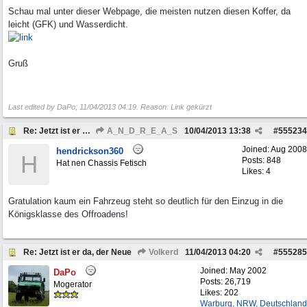
Schau mal unter dieser Webpage, die meisten nutzen diesen Koffer, da
leicht (GFK) und Wasserdicht.
Gruß
Last edited by DaPo;
11/04/2013
04:19
. Reason: Link gekürzt
Re: Jetzt ist er da, der Neue
A_N_D_R_E_A_S
10/04/2013
13:38
#
555234
Joined:
Aug 2008
hendrickson360
H
Posts: 848
Hat nen Chassis Fetisch
Likes: 4
Gratulation kaum ein Fahrzeug steht so deutlich für den Einzug in die
Königsklasse des Offroadens!
Re: Jetzt ist er da, der Neue
Volkerd
11/04/2013
04:20
#
555285
Joined:
May 2002
DaPo
Posts: 26,719
Mogerator
Likes: 202
Warburg, NRW, Deutschland