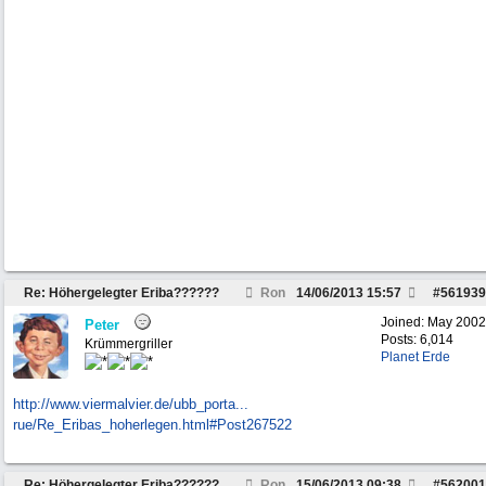
Re: Höhergelegter Eriba??????
Ron
14/06/2013
15:57
#
561939
Joined:
May 2002
Peter
Posts: 6,014
Krümmergriller
Planet Erde
http://www.viermalvier.de/ubb_porta...
rue/Re_Eribas_hoherlegen.html#Post267522
Re: Höhergelegter Eriba??????
Ron
15/06/2013
09:38
#
562001