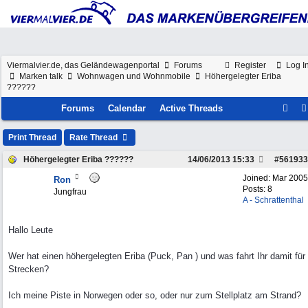
Viermalvier.de, das Geländewagenportal
Forums
Register
Log I
Marken talk
Wohnwagen und Wohnmobile
Höhergelegter Eriba
??????
Forums
Calendar
Active Threads
Print Thread
Rate Thread
Höhergelegter Eriba ??????
14/06/2013
15:33
#
561933
Joined:
Mar 2005
Ron
Posts: 8
Jungfrau
A - Schrattenthal
Hallo Leute
Wer hat einen höhergelegten Eriba (Puck, Pan ) und was fahrt Ihr damit für
Strecken?
Ich meine Piste in Norwegen oder so, oder nur zum Stellplatz am Strand?