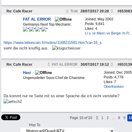
Re: Cafe Racer
Troll
28/07/2017
20:28
#
653083
FAT AL ERROR
Joined:
May 2002
Posts: 9,841
Germanys Next Top Mechanic
Likes: 4
Li u. re Meer, vo Berge, hi Fl...
https:/
/
www.leboncoin.fr/
motos/
1168211591.htm?ca=16_s
sieht die nicht knuffig aus...
Re: Cafe Racer
FAT AL ERROR
30/07/2017
19:12
#
653139
Hasi
Joined:
Dec 2005
Posts: 4,778
Ungenudelter Sous-Chef de Chaosine
Likes: 7
Oberfranken
Da kommt nur ne Seite mit so einer Sprache die ich nicht verstehe?
Page 10 of 10
1
2
…
8
9
1
Hop To