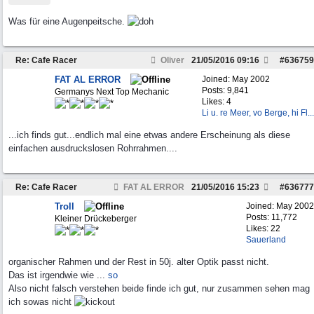
Was für eine Augenpeitsche.
Re: Cafe Racer
Oliver
21/05/2016
09:16
#
636759
FAT AL ERROR
Joined:
May 2002
Posts: 9,841
Germanys Next Top Mechanic
Likes: 4
Li u. re Meer, vo Berge, hi Fl...
...ich finds gut...endlich mal eine etwas andere Erscheinung als diese
einfachen ausdruckslosen Rohrrahmen....
Re: Cafe Racer
FAT AL ERROR
21/05/2016
15:23
#
636777
Troll
Joined:
May 2002
Posts: 11,772
Kleiner Drückeberger
Likes: 22
Sauerland
organischer Rahmen und der Rest in 50j. alter Optik passt nicht.
Das ist irgendwie wie ...
so
Also nicht falsch verstehen beide finde ich gut, nur zusammen sehen mag
ich sowas nicht