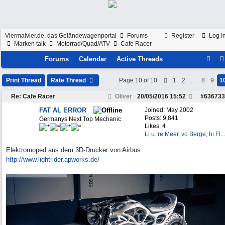
Viermalvier.de, das Geländewagenportal
Forums
Register
Log I
Marken talk
Motorrad/Quad/ATV
Cafe Racer
Forums
Calendar
Active Threads
Print Thread
Rate Thread
Page 10 of 10
1
2
…
8
9
1
Re: Cafe Racer
Oliver
20/05/2016
15:52
#
636733
FAT AL ERROR
Joined:
May 2002
Posts: 9,841
Germanys Next Top Mechanic
Likes: 4
Li u. re Meer, vo Berge, hi Fl...
Elektromoped aus dem 3D-Drucker von Airbus
http://www.lightrider.apworks.de/