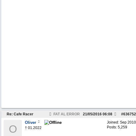
Re: Cafe Racer
FAT AL ERROR
21/05/2016
06:08
#
636752
Oliver
Joined:
Sep 2010
O
Posts: 5,259
† 01.2022