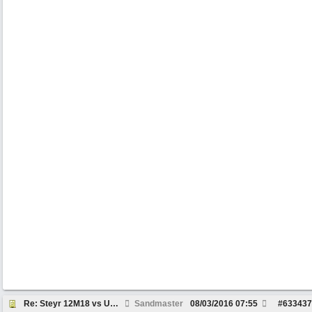
Re: Steyr 12M18 vs Unimog 1300L
Sandmaster
08/03/2016
07:55
#
633437