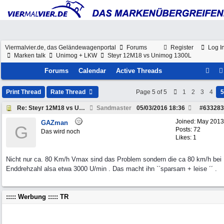
Viermalvier.de, das Geländewagenportal
Forums
Register
Log I
Marken talk
Unimog + LKW
Steyr 12M18 vs Unimog 1300L
Forums
Calendar
Active Threads
Print Thread
Rate Thread
Page 5 of 5
1
2
3
4
5
Re: Steyr 12M18 vs Unimog 1300L
Sandmaster
05/03/2016
18:36
#
633283
Joined:
May 2013
GAZman
G
Posts: 72
Das wird noch
Likes: 1
Nicht nur ca. 80 Km/h Vmax sind das Problem sondern die ca 80 km/h bei
Enddrehzahl alsa etwa 3000 U/min . Das macht ihn ``sparsam + leise ´´ .
::::: Werbung ::::: TR