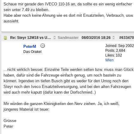
Schaue mir gerade den IVECO 110-16 an, da sollte es ein wenig einfacher
sein unter 7.49 zu bleiben.
Habe aber noch keine Ahnung wie es dort mit Ersatzteilen, Verbrauch, usw.
aussieht.
Re: Steyr 12M18 vs Unimog 1300L
Sandmaster
08/03/2016
18:26
#
633470
Joined:
Sep 2002
PeterM
Posts: 2,684
Das Orakel
Likes: 102
Wien
...nicht wirklich besser. Einzelne Teile werden selten bzw. muss man Glück
haben, dafür sind die Fahrzeuge einfach genug, um noch basteln zu
können. Irgendwo im tiefen Busch gibt es weder für den Umog noch den
Steyr noch den Iveco Ersatzteilversorgung, und bei den alten Fahrzeugen
wird auch mehr kaputt (dafür kann der Dorfschmied..)
Mir würden die ganzen Kleinigkeiten den Nerv ziehen. Ja, ich weiß,
jüngeres Material ist teuer.
Grüsse
Peter