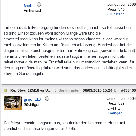
Joined:
Jun 2006
Gisli
Posts: 340
Enthusiast
Grünstadt
mit der ersatzteilversorgung für den steyr soll´s ja nicht so toll aussehen,
so sind Einspritzdüsen wohl schon Mangelware und die
ersatzteilproduktion ist meines wissens schon eingestellt. das wäre für
mich ganz klar ein ko Kriterium für ein reisefahrzeug. Bundesheer hat die
dinger nicht umsonst ausgemustert. ein Fahrzeug das (soweit mir bekannt)
nie im zivilen leben bestehen musste taugt in meinen augen nicht als
reisefahrzeug da man im Ernstfall teile nur umständlich beziehen kann, für
den mog der überall gefahren wird sieht das anders aus - dafür gibt´s den
steyr im Sonderangebot.
Re: Steyr 12M18 vs Unimog 1300L
Sandmaster
08/03/2016
15:20
#
633466
Joined:
Jun 2004
grijo_110
Posts: 528
Süchtiger
Likes: 1
Koengen
Der Steyr scheidet langsam aus, ich denke den bekomme ich nur mit
ziemlichen Einschränkungen unter 7.49to ....