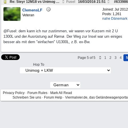
Re: Steyr 12M18 vs Unimog 1300L
Fusel
16/03/2016
21:51
#
633986
Joined:
Jul 2012
ClemensLF
Posts: 1,261
Veteran
nahe Dänemark
@Fusel: dem kann ich nur zustimmen, wir waren vor Kurzem mit 2 U
1300L und der Ausrüstung auf Rømø. Der Weg zur Insel war um einiges
besser als mit dem "einfachen" U1300L, z.B. ex-Bw.
Page 5 of 5
1
2
3
4
5
Hop To
Privacy Policy
·
Forum Rules
·
Mark All Read
Schreiben Sie uns
·
Forum Help
·
Viermalvier.de, das Geländewagenporta