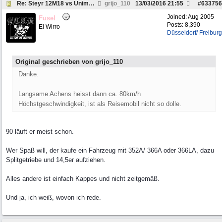
Re: Steyr 12M18 vs Unimog 1300L
grijo_110
13/03/2016
21:55
#
633756
Joined:
Aug 2005
Fusel
Posts: 8,390
El Wirro
Düsseldorf/ Freiburg
Original geschrieben von grijo_110
Danke.
Langsame Achens heisst dann ca. 80km/h
Höchstgeschwindigkeit, ist als Reisemobil nicht so dolle.
90 läuft er meist schon.
Wer Spaß will, der kaufe ein Fahrzeug mit 352A/ 366A oder 366LA, dazu
Splitgetriebe und 14,5er aufziehen.
Alles andere ist einfach Kappes und nicht zeitgemäß.
Und ja, ich weiß, wovon ich rede.