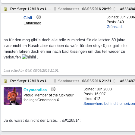
Re: Steyr 12M18 vs Unimog 1300L
Sandmaster
08/03/2016
20:59
#
633484
Joined:
Jun 2006
Gisli
Posts: 340
Enthusiast
Grünstadt
na für den mog gibt´s doch alle teile zumindest für die letzten 30 jahre,
zwar nicht im Busch aber daneben da wo´s für den steyr 0,nix gibt. die
meisten fahren doch eh nur nach bad Kissingen um das teil wieder zu
verkaufen
.
Last edited by Gisli;
08/03/2016
21:01
.
Re: Steyr 12M18 vs Unimog 1300L
Sandmaster
08/03/2016
21:21
#
633487
Joined:
Jun 2003
Ozymandias
Posts: 16,907
Proud Member of the fuck your
Likes: 412
feelings Generation X
Somewhere behind the horizon
Ja du wärst da nicht der Erste.... &#128514;