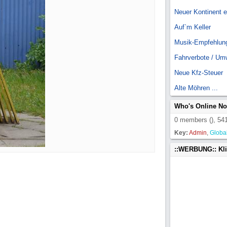
Neuer Kontinent 
Auf`m Keller
Musik-Empfehlun
Fahrverbote / Um
Neue Kfz-Steuer
Alte Möhren ...
Who's Online N
0 members (), 541
Key:
Admin
,
Globa
::WERBUNG:: Kl