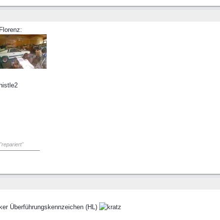
Florenz:
"repariert"
ecker Überführungskennzeichen (HL)