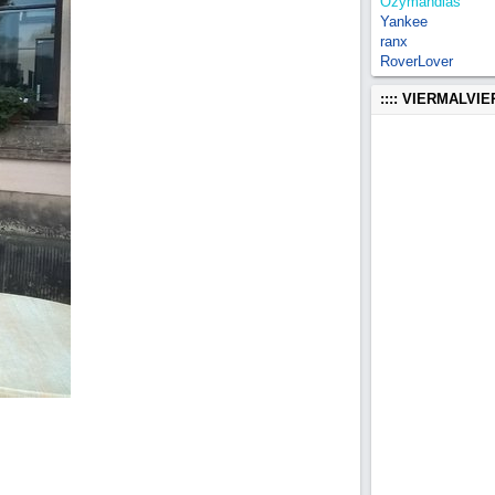
Ozymandias
Yankee
ranx
RoverLover
:::: VIERMALVI