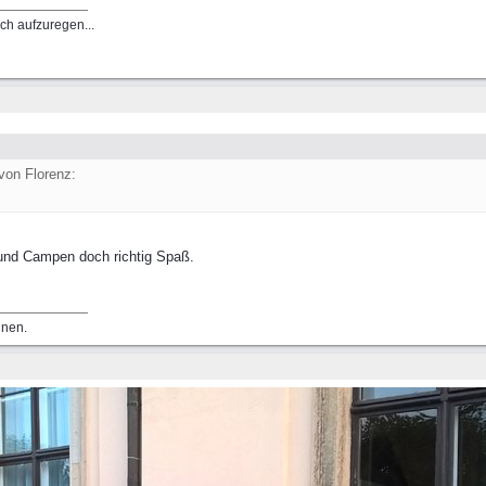
ich aufzuregen...
von Florenz:
nd Campen doch richtig Spaß.
nnen.