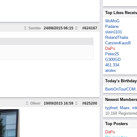
Top Likes Recei
WoMoG
Padane
Sambo
24/08/2015
06:15
#
624167
stein1101
RolandThalia
CarstenKausB
DaPo
Peter25
G300GD
461.334
atolex
Today's Birthday
BertiOnTourCOM
Newest Member
Oliver
19/09/2015
16:59
#
625200
typfred
,
Maex
,
mk
10,168 Registere
Top Posters
DaPo