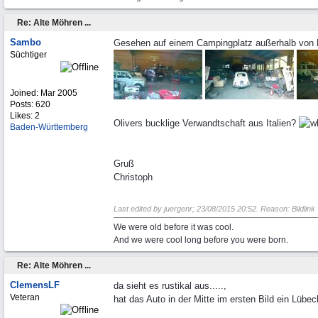
Re: Alte Möhren ...
Sambo
Gesehen auf einem Campingplatz außerhalb von 
Süchtiger
Joined:
Mar 2005
Posts: 620
Likes: 2
Olivers bucklige Verwandtschaft aus Italien?
Baden-Württemberg
Gruß
Christoph
Last edited by juergenr;
23/08/2015
20:52
. Reason: Bildlink 
We were old before it was cool.
And we were cool long before you were born.
Re: Alte Möhren ...
ClemensLF
da sieht es rustikal aus.....,
Veteran
hat das Auto in der Mitte im ersten Bild ein Lüb