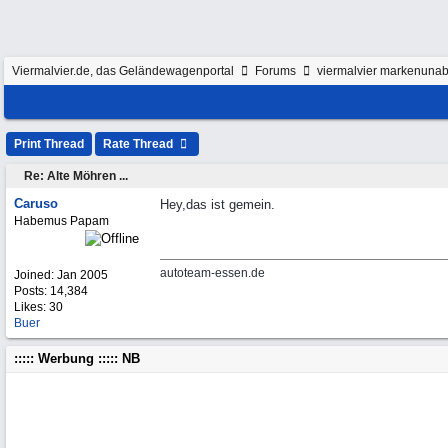
Viermalvier.de, das Geländewagenportal
Forums
viermalvier markenunab
Print Thread
Rate Thread
Re: Alte Möhren ...
Caruso
Hey,das ist gemein.
Habemus Papam
autoteam-essen.de
Joined:
Jan 2005
Posts: 14,384
Likes: 30
Buer
::::: Werbung ::::: NB