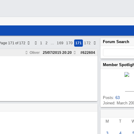
Forum Search
Page 171 of 172
1
2
…
169
170
171
172
Oliver
25/07/2015
20:20
#
622604
Member Spotlig
Posts:
63
Joined: March 20
M
T
3
4