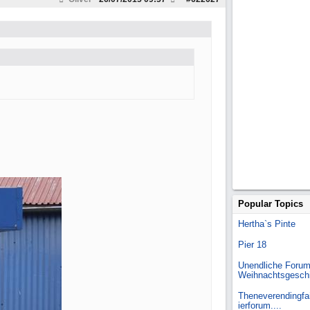
Popular Topics
Hertha`s Pinte
Pier 18
Unendliche Forum
Weihnachtsgesch
Theneverendingfai
ierforum....