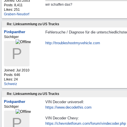
Joined:
Oct 2003
wir schaffen das?
Posts: 8,411
Likes: 251
Graben-Neudorf
Re: Linksammlung zu US Trucks
Pinkpanther
Fehlersuche / Diagnose für die unterschiedlichst
Süchtiger
http://troubleshootmyvehicle.com
P
Joined:
Jul 2010
Posts: 646
Likes: 24
Schweiz
Re: Linksammlung zu US Trucks
Pinkpanther
VIN Decoder universell:
Süchtiger
https://www.decodethis.com
P
VIN Decoder Chevy:
https:/
/
chevroletforum.com/
forum/
vindecoder.php