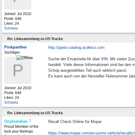
Joined:
Jul 2010
Posts: 646
Likes: 24
Schweiz
Re: Linksammlung zu US Trucks
Pinkpanther
http://parts-catalog.acdelco.com
Süchtiger
Suche der Ersatzteile-Nr über VIN. Mit vielen Z
P
handelt. Viele dieser Informationen sind bei den
Schop ausgewähltes Teil auch wirklich passt.
Es kann auch von der Hersteller-Teilenummer (al
Joined:
Jul 2010
Posts: 646
Likes: 24
Schweiz
Re: Linksammlung zu US Trucks
Ozymandias
Recall Check Online für Mopar
Proud Member of the
fuck your feelings
https:/
/
www.mopar.com/
en-us/
my-vehicle/
recalls/