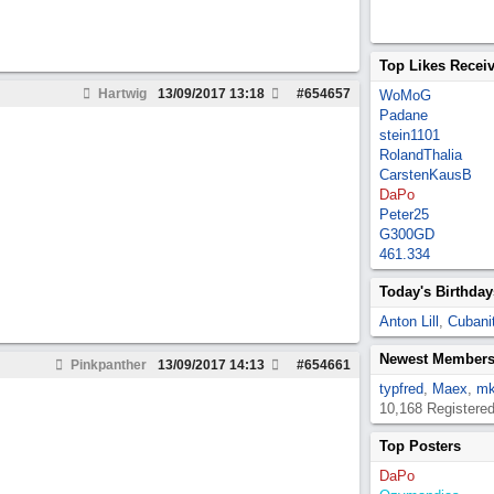
Top Likes Recei
Hartwig
13/09/2017
13:18
#
654657
WoMoG
Padane
stein1101
RolandThalia
CarstenKausB
DaPo
Peter25
G300GD
461.334
Today's Birthday
Anton Lill
,
Cubanit
Newest Member
Pinkpanther
13/09/2017
14:13
#
654661
typfred
,
Maex
,
mk
10,168 Registere
Top Posters
DaPo