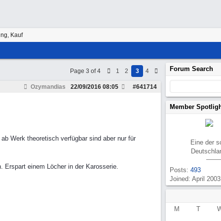
ng, Kauf
Forum Search
Page 3 of 4
1
2
3
4
Ozymandias
22/09/2016
08:05
#
641714
Member Spotlig
ab Werk theoretisch verfügbar sind aber nur für
Eine der 
Deutschla
 Erspart einem Löcher in der Karosserie.
Posts:
493
Joined: April 2003
M
T