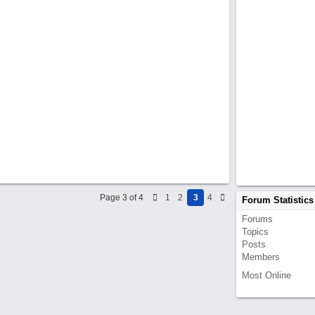
Page 3 of 4
1
2
3
4
Forum Statistics
Forums
Topics
Posts
Members
Most Online