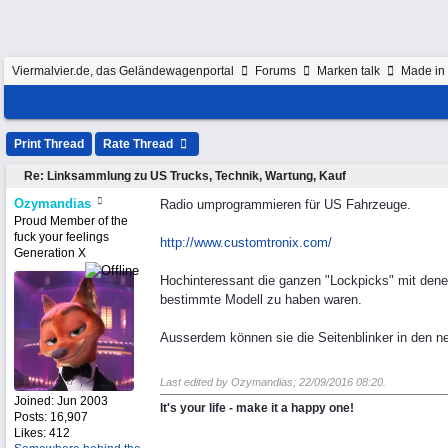
Viermalvier.de, das Geländewagenportal
Forums
Marken talk
Made in 
Print Thread
Rate Thread
Re: Linksammlung zu US Trucks, Technik, Wartung, Kauf
Ozymandias
Radio umprogrammieren für US Fahrzeuge.
Proud Member of the
fuck your feelings
http://www.customtronix.com/
Generation X
Hochinteressant die ganzen "Lockpicks" mit denen
bestimmte Modell zu haben waren.
Ausserdem können sie die Seitenblinker in den n
Last edited by Ozymandias;
22/09/2016
08:20
.
Joined:
Jun 2003
It's your life - make it a happy one!
Posts: 16,907
Likes: 412