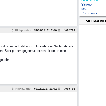
Ozymandias
Yankee
ranx
RoverLover
:::: VIERMALVI
Pinkpanther
15/09/2017
17:09
#
654752
nd ob es sich dabei um Original- oder Nachrüst-Teile
ührt. Sehr gut um gegenzuchecken ob ein, in einem
gekehrt.
Pinkpanther
06/12/2017
11:02
#
657752