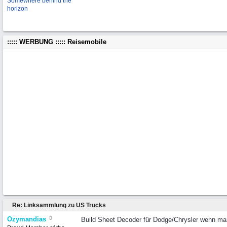
Somewhere behind the
horizon
::::: WERBUNG ::::: Reisemobile
Re: Linksammlung zu US Trucks
Ozymandias
Build Sheet Decoder für Dodge/Chrysler wenn man 