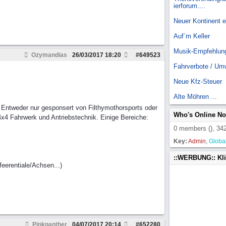
ierforum....
Neuer Kontinent 
Auf`m Keller
Musik-Empfehlun
Ozymandias
26/03/2017
18:20
#
649523
Fahrverbote / Um
Neue Kfz-Steuer
Alte Möhren ...
 Entweder nur gesponsert von Filthymothorsports oder
Who's Online N
4x4 Fahrwerk und Antriebstechnik. Einige Bereiche:
0 members (), 342
Key:
Admin
,
Globa
::WERBUNG:: Kl
eerentiale/Achsen...)
Pinkpanther
04/07/2017
20:14
#
652280