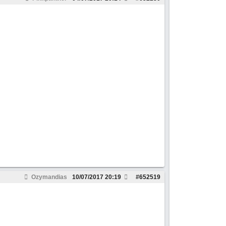
Ozymandias
10/07/2017
20:19
#
652519