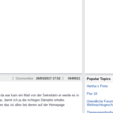
Ozymandias
26/03/2017
17:52
#
649521
Popular Topics
Hertha`s Pinte
Pier 18
a war kam ein Mail von der Sekretärin er werde es in
damit ich ja die richtigen Dämpfer erhalte.
Unendliche Forum
ber das ist alles bei denen auf der Homepage
Weihnachtsgesch
Theneverendingfai