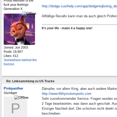
Proud Member of the
fuck your feelings
http:/
/
dodge.custhelp.com/
app/
dodge/
eqlisting_de
Generation X
Allfällige Recalls kann man da auch gleich Prüfen
It's your life - make it a happy one!
Joined:
Jun 2003
Posts: 16,907
Likes: 412
Somewhere behind the
horizon
Re: Linksammlung zu US Trucks
Pinkpanther
Dämpfer, vor allem King, aber auch andere Mark
Süchtiger
http://www.filthymotorsports.com
Sehr zuvorkommender Service. Fragen wurden sehr
P
2 Tage beantworten, was dann auch geschah. Auch
Einziger Nachteil dort: Die schicken nicht direk
beschrieben.