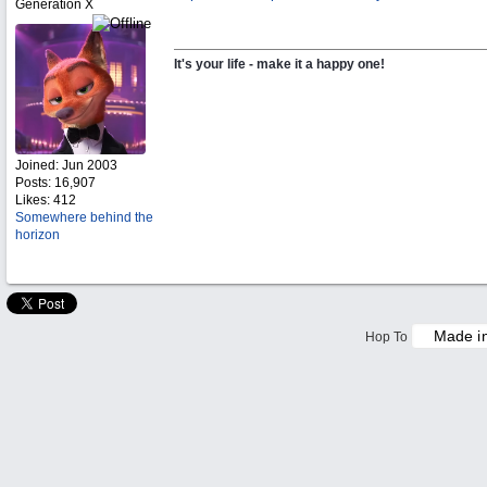
Generation X
It's your life - make it a happy one!
Joined:
Jun 2003
Posts: 16,907
Likes: 412
Somewhere behind the
horizon
Hop To