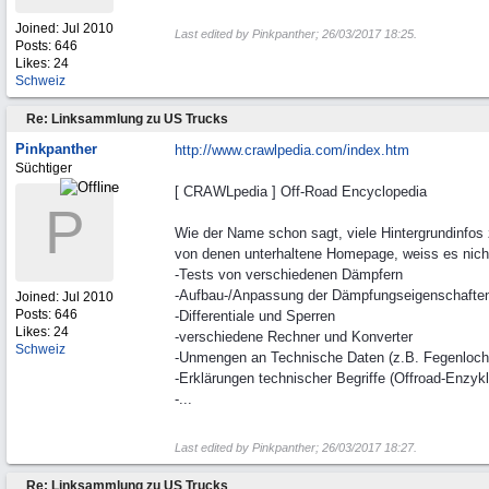
Joined:
Jul 2010
Last edited by Pinkpanther;
26/03/2017
18:25
.
Posts: 646
Likes: 24
Schweiz
Re: Linksammlung zu US Trucks
Pinkpanther
http://www.crawlpedia.com/index.htm
Süchtiger
[ CRAWLpedia ] Off-Road Encyclopedia
P
Wie der Name schon sagt, viele Hintergrundinfos
von denen unterhaltene Homepage, weiss es nicht 
-Tests von verschiedenen Dämpfern
-Aufbau-/Anpassung der Dämpfungseigenschaften
Joined:
Jul 2010
Posts: 646
-Differentiale und Sperren
Likes: 24
-verschiedene Rechner und Konverter
Schweiz
-Unmengen an Technische Daten (z.B. Fegenlochab
-Erklärungen technischer Begriffe (Offroad-Enzyk
-...
Last edited by Pinkpanther;
26/03/2017
18:27
.
Re: Linksammlung zu US Trucks