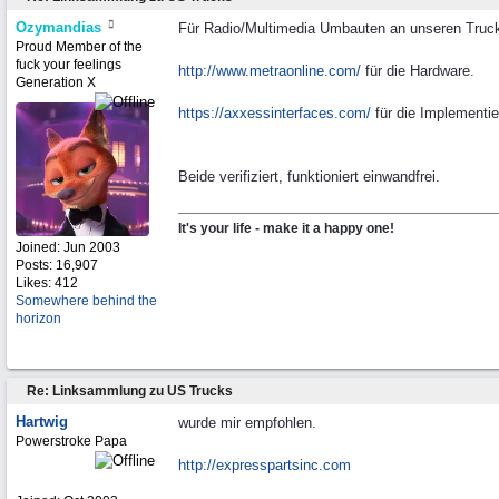
Ozymandias
Für Radio/Multimedia Umbauten an unseren Truc
Proud Member of the
fuck your feelings
http://www.metraonline.com/
für die Hardware.
Generation X
https://axxessinterfaces.com/
für die Implementie
Beide verifiziert, funktioniert einwandfrei.
It's your life - make it a happy one!
Joined:
Jun 2003
Posts: 16,907
Likes: 412
Somewhere behind the
horizon
Re: Linksammlung zu US Trucks
Hartwig
wurde mir empfohlen.
Powerstroke Papa
http://expresspartsinc.com