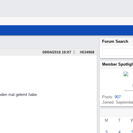
Forum Search
09/04/2016
16:07
#
634968
Member Spotlig
den mal gelernt habe.
Posts:
907
Joined: Septembe
M
T
3
4