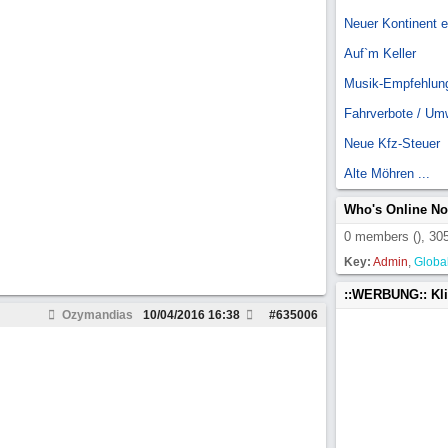
Neuer Kontinent 
Auf`m Keller
Musik-Empfehlun
Fahrverbote / Um
Neue Kfz-Steuer
Alte Möhren ...
Who's Online N
0 members (), 305
Key:
Admin
,
Globa
::WERBUNG:: Kl
Ozymandias
10/04/2016
16:38
#
635006