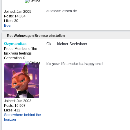
autoteam-essen.de
Joined:
Jan 2005
Posts: 14,384
Likes: 30
Buer
Re: Wohnwagen Bremse einstellen
Ozymandias
Ok.... kleiner Sechskant.
Proud Member of the
fuck your feelings
Generation X
It's your life - make it a happy one!
Joined:
Jun 2003
Posts: 16,907
Likes: 412
Somewhere behind the
horizon