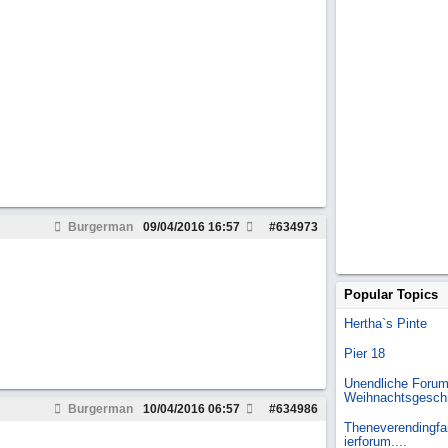
Burgerman
09/04/2016
16:57
#
634973
Popular Topics
Hertha`s Pinte
Pier 18
Unendliche Forum
Weihnachtsgesch
Burgerman
10/04/2016
06:57
#
634986
Theneverendingfai
ierforum....