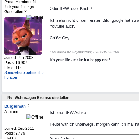
Proud Member of the
fuck your feelings
Oder BPW, oder Knott?
Generation X
Ich sehs nicht uf dem ersten Bild, google hat zu a
Youtube auch.
Grüße Ozy
Last edited by Ozymandias;
10/04/2016
07:08
.
Joined:
Jun 2003
It's your life - make it a happy one!
Posts: 16,907
Likes: 412
Somewhere behind the
horizon
Re: Wohnwagen Bremse einstellen
Burgerman
Altmann
Ist eine BPW Achse.
Heute war ich unterwegs, morgen kann ich mal n
Joined:
Sep 2011
Posts: 2,479
Likes: 6
Gruss Andreas