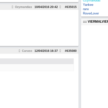
Ozymandias
Yankee
Ozymandias
10/04/2016
20:42
#
635015
ranx
RoverLover
:::: VIERMALVI
Caruso
12/04/2016
16:37
#
635080