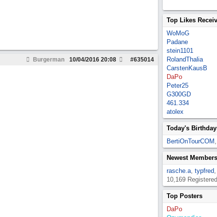
Top Likes Recei
WoMoG
Padane
stein1101
RolandThalia
Burgerman
10/04/2016
20:08
#
635014
CarstenKausB
DaPo
Peter25
G300GD
461.334
atolex
Today's Birthday
BertiOnTourCOM
Newest Member
rasche.a
,
typfred
10,169 Registere
Top Posters
DaPo