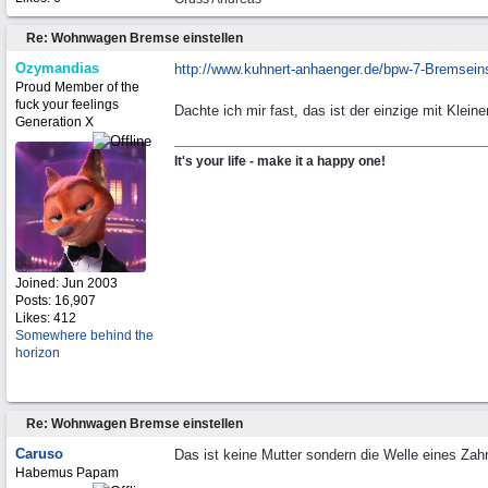
Re: Wohnwagen Bremse einstellen
Ozymandias
http:/
/
www.kuhnert-anhaenger.de/
bpw-7-Bremseins
Proud Member of the
fuck your feelings
Dachte ich mir fast, das ist der einzige mit Kleine
Generation X
It's your life - make it a happy one!
Joined:
Jun 2003
Posts: 16,907
Likes: 412
Somewhere behind the
horizon
Re: Wohnwagen Bremse einstellen
Caruso
Das ist keine Mutter sondern die Welle eines Zahn
Habemus Papam