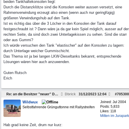
beiden Tankhaltekonsolen liegt:
Durch die Distanzklötze sind die Konsolen weiter aussen versetzt, eine
Rahmenverwindung erzeugt also einen (wenn auch nur geringfügig)
größeren Verwindungshub auf den Tank.
Ist es richtig das über die 3 Löcher in den Konsolen der Tank darauf
festgeschraubt ist ? Dann wäre ja da gar kein Spiel möglich, ausser auf der
rechten Seite, da sind doch zwei Unterlagekissen zu sehen. Sind die starr
oder aus Gummi?
Ich würde versuchen den Tank "elastischer" auf den Konsolen zu lagern:
durch Unterlage weicher Gummischicht.
Das Thema ist ja bei langen LKW-Dieseltanks bekannt, entsprechende
Lösungen wären hier auch anzuwenden.
Guten Rutsch
Erich
Re: an die Besitzer "neuer" Daily`s ab 2007 ........
Dbrick
31/12/2023
12:04
#
705300
Wildwux
Joined:
Jul 2004
Posts: 5,833
Selbstfahrende Grünguttonne mit Rallystreifen
Likes: 118
Mitten im Jurapark
Hab grad keine Zeit, drum nur kurz: