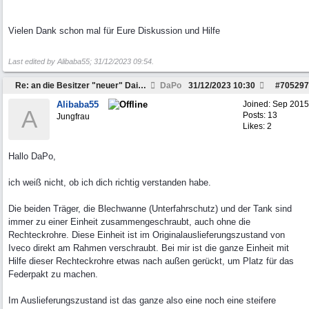
Vielen Dank schon mal für Eure Diskussion und Hilfe
Last edited by Alibaba55;
31/12/2023
09:54
.
Re: an die Besitzer "neuer" Daily`s ab 2007 ........
DaPo
31/12/2023
10:30
#
705297
Alibaba55
Joined:
Sep 2015
A
Posts: 13
Jungfrau
Likes: 2
Hallo DaPo,
ich weiß nicht, ob ich dich richtig verstanden habe.
Die beiden Träger, die Blechwanne (Unterfahrschutz) und der Tank sind
immer zu einer Einheit zusammengeschraubt, auch ohne die
Rechteckrohre. Diese Einheit ist im Originalauslieferungszustand von
Iveco direkt am Rahmen verschraubt. Bei mir ist die ganze Einheit mit
Hilfe dieser Rechteckrohre etwas nach außen gerückt, um Platz für das
Federpakt zu machen.
Im Auslieferungszustand ist das ganze also eine noch eine steifere