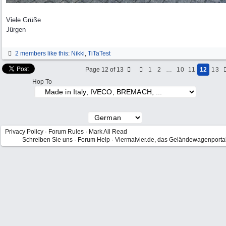
Viele Grüße
Jürgen
2 members like this
:
Nikki
,
TiTaTest
Page 12 of 13
1
2
…
10
11
12
13
Hop To
Privacy Policy
·
Forum Rules
·
Mark All Read
Schreiben Sie uns
·
Forum Help
·
Viermalvier.de, das Geländewagenporta