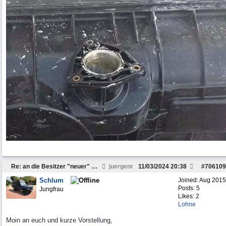
Re: an die Besitzer "neuer" Daily`s ab 2007 ........
juergenr
11/03/2024
20:38
#
706109
Schlum
Joined:
Aug 2015
Posts: 5
Jungfrau
Likes: 2
Lohne
Moin an euch und kurze Vorstellung,