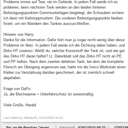
Probleme immer auf Teer, nie im Gelände. In jedem Fall werde ich es
probieren, beim nächsten Tank werden an den beiden hinteren
Befestigungspunkten Gummiunterlagen beigelegt, die Schrauben sichere
ich dann mit Keilstoppmuttern. Die vorderen Befestigungspunkte bleiben
fixiert, um ein Wandern des Tankes auszuschließen.
Hinweis von Harry:
Danke für die Information. Dafür hört man ja sogar recht wenig über diese
Probleme im Netz. In jedem Fall werde ich die Dichtung dabei haben, und
Dirko HT sowieso. Weißt du, welcher Kunststoff der Tank ist, und wie gut
das Dirko HT daran haftet? Lt. Datenblatt soll das Dirko HT nicht an PE
und PP haften. Nach dem zweiten defekten Tank, bei dem der komplette
Flansch am Übergang angerissen war, hatte mir die Iveco Werkstatt einen
Kleber zur Verstärkung darüber geschmiert, der ist ziemlich schnell
abgefallen.
Frage von DaPo:
Ja, die Blechwanne = Unterfahrschutz ist serienmäßig.
Viele Grüße, Harald
Last edited by Alibaba55;
01/01/2024
16:41
.
Re: an die Besitzer "neuer" Daily`s ab 2007 ........
Alibaba55
02/01/2024
08:33
#
705339