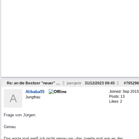
Re: an die Besitzer "neuer" Daily`s ab 2007 ........
juergenr
31/12/2023
09:45
#
705296
Alibaba55
Joined:
Sep 2015
A
Posts: 13
Jungfrau
Likes: 2
Frage von Jürgen:
Genau.
Das erste mal weiß ich nicht genau wo, das zweite mal war es der