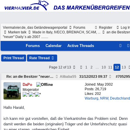
Viermalvier.de, das Geländewagenportal
Forums
Register
Log I
Marken talk
Made in Italy, IVECO, BREMACH, SCAM, ...
an die Besitzer
"neuer" Daily`s ab 2007 ........
Forums
Calendar
Active Threads
Print Thread
Rate Thread
Page 12 of 13
1
2
…
10
11
12
13
Re: an die Besitzer "neuer" Daily`s ab 2007 ........
Alibaba55
31/12/2023
09:37
#
705295
DaPo
Joined:
May 2002
Posts: 26,719
Mogerator
Likes: 202
Warburg, NRW, Deutschland
Hallo Harald,
ich kann mir gut vorstellen, daß die Vierkantrohre das Problem sind. Denn
damit werden die beiden (originalen) Träger und der Unterfahrschutz quasi
zu einer starren, unbeweglichen Einheit.