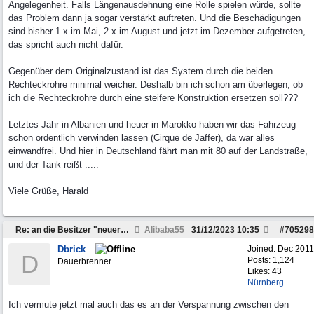
Angelegenheit. Falls Längenausdehnung eine Rolle spielen würde, sollte
das Problem dann ja sogar verstärkt auftreten. Und die Beschädigungen
sind bisher 1 x im Mai, 2 x im August und jetzt im Dezember aufgetreten,
das spricht auch nicht dafür.
Gegenüber dem Originalzustand ist das System durch die beiden
Rechteckrohre minimal weicher. Deshalb bin ich schon am überlegen, ob
ich die Rechteckrohre durch eine steifere Konstruktion ersetzen soll???
Letztes Jahr in Albanien und heuer in Marokko haben wir das Fahrzeug
schon ordentlich verwinden lassen (Cirque de Jaffer), da war alles
einwandfrei. Und hier in Deutschland fährt man mit 80 auf der Landstraße,
und der Tank reißt .....
Viele Grüße, Harald
Re: an die Besitzer "neuer" Daily`s ab 2007 ........
Alibaba55
31/12/2023
10:35
#
705298
Dbrick
Joined:
Dec 2011
D
Posts: 1,124
Dauerbrenner
Likes: 43
Nürnberg
Ich vermute jetzt mal auch das es an der Verspannung zwischen den