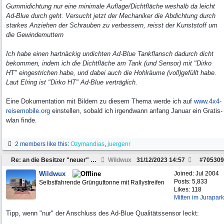
Gummidichtung nur eine minimale Auflage/Dichtfläche weshalb da leicht
Ad-Blue durch geht. Versucht jetzt der Mechaniker die Abdichtung durch
starkes Anziehen der Schrauben zu verbessern, reisst der Kunststoff um
die Gewindemuttern
Ich habe einen hartnäckig undichten Ad-Blue Tankflansch dadurch dicht
bekommen, indem ich die Dichtfläche am Tank (und Sensor) mit "Dirko
HT" eingestrichen habe, und dabei auch die Hohlräume (voll)gefüllt habe.
Laut Elring ist "Dirko HT" Ad-Blue verträglich.
Eine Dokumentation mit Bildern zu diesem Thema werde ich auf
www.4x4-
reisemobile.org
einstellen, sobald ich irgendwann anfang Januar ein Gratis-
wlan finde.
2 members like this
:
Ozymandias
,
juergenr
Re: an die Besitzer "neuer" Daily`s ab 2007 ........
Wildwux
31/12/2023
14:57
#
705309
Wildwux
Joined:
Jul 2004
Posts: 5,833
Selbstfahrende Grünguttonne mit Rallystreifen
Likes: 118
Mitten im Jurapark
Tipp, wenn "nur" der Anschluss des Ad-Blue Qualitätssensor leckt: