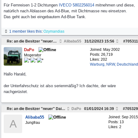
Für Fernreisen 1-2 Dichtungen
IVECO 5802256014
mitnehmen und diese,
natürlich nach Ablassen des Ad-Blue, mit Dichtmasse neu einsetzen.
Das geht auch bei eingebautem Ad-Blue Tank.
1 member likes this
:
Ozymandias
Re: an die Besitzer "neuer" Daily`s ab 2007 ........
Alibaba55
31/12/2023
15:56
#
705311
DaPo
Joined:
May 2002
Posts: 26,719
Mogerator
Likes: 202
Warburg, NRW, Deutschland
Hallo Harald,
der Unterfahrschutz ist also serienmäßig? Ich dachte, der wäre
nachgerüstet.
Re: an die Besitzer "neuer" Daily`s ab 2007 ........
DaPo
01/01/2024
16:39
#
705329
Alibaba55
Joined:
Sep 2015
A
Posts: 13
Jungfrau
Likes: 2