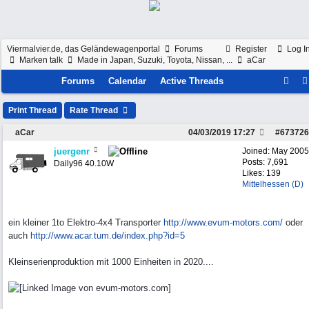
Viermalvier.de, das Geländewagenportal
Forums
Register
Log I
Marken talk
Made in Japan, Suzuki, Toyota, Nissan, ...
aCar
Forums
Calendar
Active Threads
Print Thread
Rate Thread
aCar
04/03/2019
17:27
#
673726
juergenr
Joined:
May 2005
Posts: 7,691
Daily96 40.10W
Likes: 139
Mittelhessen (D)
ein kleiner 1to Elektro-4x4 Transporter
http://www.evum-motors.com/
oder
auch
http:/
/
www.acar.tum.de/
index.php?id=5
Kleinserienproduktion mit 1000 Einheiten in 2020....