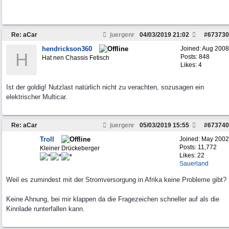
Re: aCar
juergenr
04/03/2019
21:02
#
673730
hendrickson360
Joined:
Aug 2008
H
Posts: 848
Hat nen Chassis Fetisch
Likes: 4
Ist der goldig! Nutzlast natürlich nicht zu verachten, sozusagen ein
elektrischer Multicar.
Re: aCar
juergenr
05/03/2019
15:55
#
673740
Troll
Joined:
May 2002
Posts: 11,772
Kleiner Drückeberger
Likes: 22
Sauerland
Weil es zumindest mit der Stromversorgung in Afrika keine Probleme gibt?
Keine Ahnung, bei mir klappen da die Fragezeichen schneller auf als die
Kinnlade runterfallen kann.