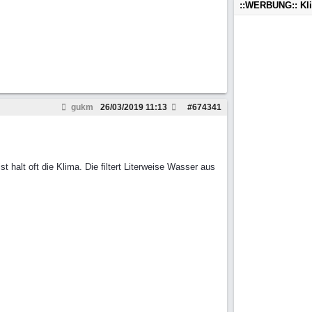
::WERBUNG:: Kl
gukm
26/03/2019
11:13
#
674341
halt oft die Klima. Die filtert Literweise Wasser aus