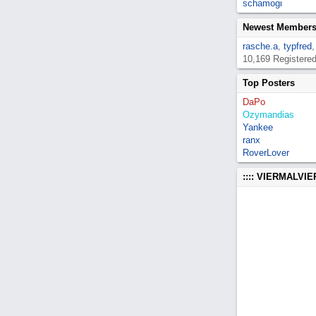
schamogi
Newest Member
rasche.a
,
typfred
10,169 Registere
Top Posters
DaPo
Ozymandias
Yankee
ranx
RoverLover
:::: VIERMALVI