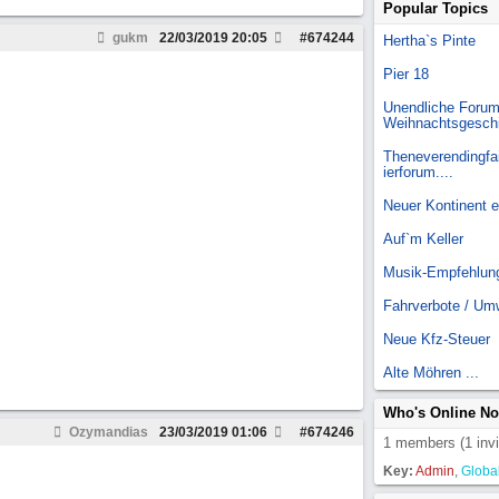
Popular Topics
gukm
22/03/2019
20:05
#
674244
Hertha`s Pinte
Pier 18
Unendliche Forum
Weihnachtsgesch
Theneverendingfai
ierforum....
Neuer Kontinent 
Auf`m Keller
Musik-Empfehlun
Fahrverbote / Um
Neue Kfz-Steuer
Alte Möhren ...
Who's Online N
Ozymandias
23/03/2019
01:06
#
674246
1 members (1 invi
Key:
Admin
,
Globa