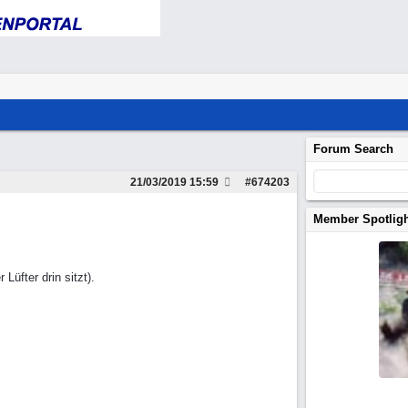
Forum Search
21/03/2019
15:59
#
674203
Member Spotlig
üfter drin sitzt).