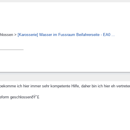
schlossen >
[Karosserie] Wasser im Fussraum Beifahrerseite - EA0 ...
ekomme ich hier immer sehr kompetente Hilfe, daher bin ich hier eh vertreten
sreform geschlossenðŸ˜£