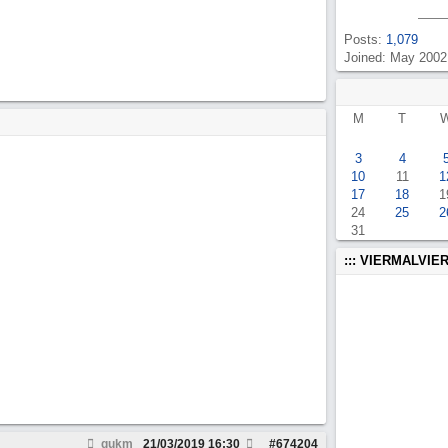
Posts:
1,079
Joined: May 2002
M
T
3
4
10
11
1
17
18
1
24
25
2
31
::: VIERMALVIER
gukm
21/03/2019
16:30
#
674204