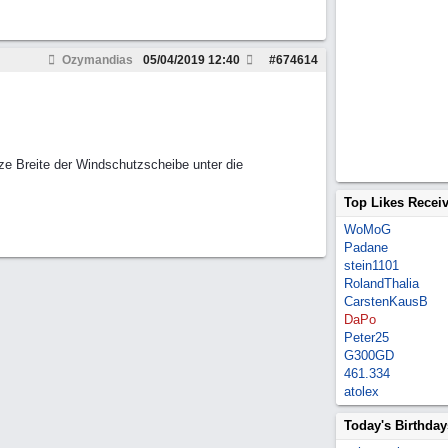
Ozymandias
05/04/2019
12:40
#
674614
ze Breite der Windschutzscheibe unter die
Top Likes Recei
WoMoG
Padane
stein1101
RolandThalia
CarstenKausB
DaPo
Peter25
G300GD
461.334
atolex
Today's Birthday