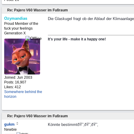
Re: Pajero V60 Wasser im Fußraum
Ozymandias
Die Glaskugel fragt ob der Ablauf der Klimaanlage
Proud Member of the
fuck your feelings
Generation X
It's your life - make it a happy one!
Joined:
Jun 2003
Posts: 16,907
Likes: 412
Somewhere behind the
horizon
Re: Pajero V60 Wasser im Fußraum
gukm
Könnte bestimmtðŸ˜‚ðŸ˜‚ðŸ˜‚
Newbie