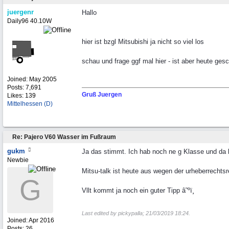
juergenr
Hallo
Daily96 40.10W
hier ist bzgl Mitsubishi ja nicht so viel los
schau und frage ggf mal hier - ist aber heute ge
Joined:
May 2005
Posts: 7,691
Gruß Juergen
Likes: 139
Mittelhessen (D)
Re: Pajero V60 Wasser im Fußraum
gukm
Ja das stimmt. Ich hab noch ne g Klasse und da b
Newbie
Mitsu-talk ist heute aus wegen der urheberrecht
G
Vllt kommt ja noch ein guter Tipp â˜ºï¸
Last edited by pickypalla;
21/03/2019
18:24
.
Joined:
Apr 2016
Posts: 26