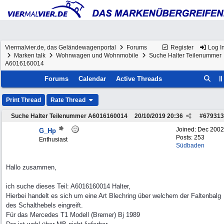
Viermalvier.de, das Geländewagenportal
Forums
Register
Log I
Marken talk
Wohnwagen und Wohnmobile
Suche Halter Teilenummer
A6016160014
Forums
Calendar
Active Threads
Print Thread
Rate Thread
Suche Halter Teilenummer A6016160014
20/10/2019
20:36
#
679313
Joined:
Dec 2002
G_Hp
Posts: 253
Enthusiast
Südbaden
Hallo zusammen,
ich suche dieses Teil: A6016160014 Halter,
Hierbei handelt es sich um eine Art Blechring über welchem der Faltenbalg
des Schalthebels eingreift.
Für das Mercedes T1 Modell (Bremer) Bj 1989