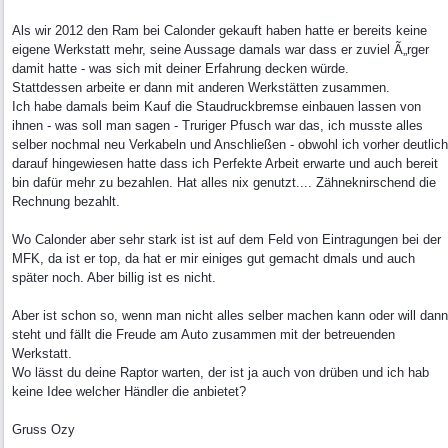
Als wir 2012 den Ram bei Calonder gekauft haben hatte er bereits keine
eigene Werkstatt mehr, seine Aussage damals war dass er zuviel Ã„rger
damit hatte - was sich mit deiner Erfahrung decken würde.
Stattdessen arbeite er dann mit anderen Werkstätten zusammen.
Ich habe damals beim Kauf die Staudruckbremse einbauen lassen von
ihnen - was soll man sagen - Truriger Pfusch war das, ich musste alles
selber nochmal neu Verkabeln und Anschließen - obwohl ich vorher deutlich
darauf hingewiesen hatte dass ich Perfekte Arbeit erwarte und auch bereit
bin dafür mehr zu bezahlen. Hat alles nix genutzt.... Zähneknirschend die
Rechnung bezahlt.
Wo Calonder aber sehr stark ist ist auf dem Feld von Eintragungen bei der
MFK, da ist er top, da hat er mir einiges gut gemacht dmals und auch
später noch. Aber billig ist es nicht.
Aber ist schon so, wenn man nicht alles selber machen kann oder will dann
steht und fällt die Freude am Auto zusammen mit der betreuenden
Werkstatt.
Wo lässt du deine Raptor warten, der ist ja auch von drüben und ich hab
keine Idee welcher Händler die anbietet?
Gruss Ozy