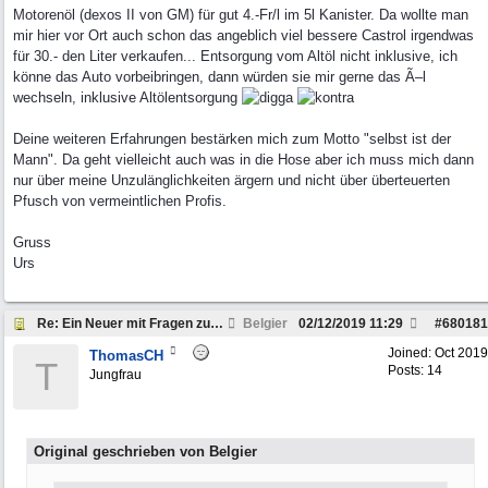
Motorenöl (dexos II von GM) für gut 4.-Fr/l im 5l Kanister. Da wollte man
mir hier vor Ort auch schon das angeblich viel bessere Castrol irgendwas
für 30.- den Liter verkaufen... Entsorgung vom Altöl nicht inklusive, ich
könne das Auto vorbeibringen, dann würden sie mir gerne das Ã–l
wechseln, inklusive Altölentsorgung
Deine weiteren Erfahrungen bestärken mich zum Motto "selbst ist der
Mann". Da geht vielleicht auch was in die Hose aber ich muss mich dann
nur über meine Unzulänglichkeiten ärgern und nicht über überteuerten
Pfusch von vermeintlichen Profis.
Gruss
Urs
Re: Ein Neuer mit Fragen zum Dodge Ram
Belgier
02/12/2019
11:29
#
680181
Joined:
Oct 2019
ThomasCH
T
Posts: 14
Jungfrau
Original geschrieben von Belgier