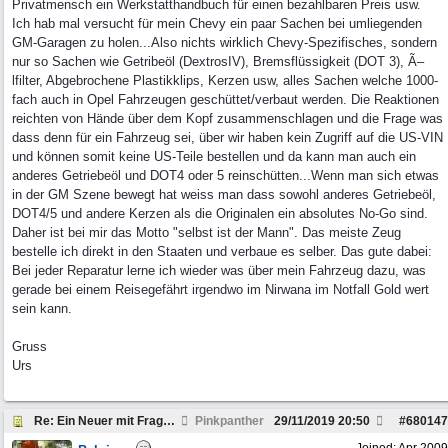
Privatmensch ein Werkstatthandbuch für einen bezahlbaren Preis usw.
Ich hab mal versucht für mein Chevy ein paar Sachen bei umliegenden
GM-Garagen zu holen...Also nichts wirklich Chevy-Spezifisches, sondern
nur so Sachen wie Getribeöl (DextrosIV), Bremsflüssigkeit (DOT 3), Ã–
lfilter, Abgebrochene Plastikklips, Kerzen usw, alles Sachen welche 1000-
fach auch in Opel Fahrzeugen geschüttet/verbaut werden. Die Reaktionen
reichten von Hände über dem Kopf zusammenschlagen und die Frage was
dass denn für ein Fahrzeug sei, über wir haben kein Zugriff auf die US-VIN
und können somit keine US-Teile bestellen und da kann man auch ein
anderes Getriebeöl und DOT4 oder 5 reinschütten...Wenn man sich etwas
in der GM Szene bewegt hat weiss man dass sowohl anderes Getriebeöl,
DOT4/5 und andere Kerzen als die Originalen ein absolutes No-Go sind.
Daher ist bei mir das Motto "selbst ist der Mann". Das meiste Zeug
bestelle ich direkt in den Staaten und verbaue es selber. Das gute dabei:
Bei jeder Reparatur lerne ich wieder was über mein Fahrzeug dazu, was
gerade bei einem Reisegefährt irgendwo im Nirwana im Notfall Gold wert
sein kann.
Gruss
Urs
Re: Ein Neuer mit Fragen zum Dodge Ram
Pinkpanther
29/11/2019
20:50
#
680147