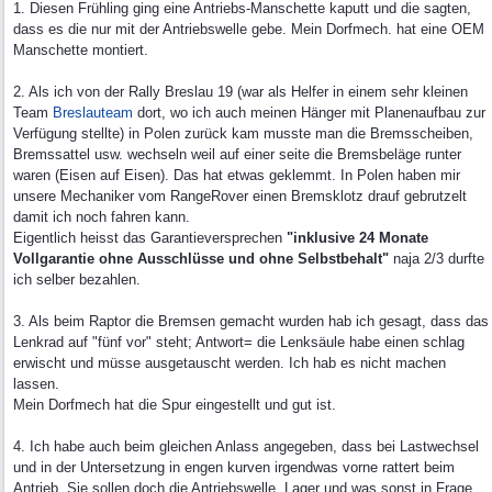
1. Diesen Frühling ging eine Antriebs-Manschette kaputt und die sagten,
dass es die nur mit der Antriebswelle gebe. Mein Dorfmech. hat eine OEM
Manschette montiert.
2. Als ich von der Rally Breslau 19 (war als Helfer in einem sehr kleinen
Team
Breslauteam
dort, wo ich auch meinen Hänger mit Planenaufbau zur
Verfügung stellte) in Polen zurück kam musste man die Bremsscheiben,
Bremssattel usw. wechseln weil auf einer seite die Bremsbeläge runter
waren (Eisen auf Eisen). Das hat etwas geklemmt. In Polen haben mir
unsere Mechaniker vom RangeRover einen Bremsklotz drauf gebrutzelt
damit ich noch fahren kann.
Eigentlich heisst das Garantieversprechen
"inklusive 24 Monate
Vollgarantie ohne Ausschlüsse und ohne Selbstbehalt"
naja 2/3 durfte
ich selber bezahlen.
3. Als beim Raptor die Bremsen gemacht wurden hab ich gesagt, dass das
Lenkrad auf "fünf vor" steht; Antwort= die Lenksäule habe einen schlag
erwischt und müsse ausgetauscht werden. Ich hab es nicht machen
lassen.
Mein Dorfmech hat die Spur eingestellt und gut ist.
4. Ich habe auch beim gleichen Anlass angegeben, dass bei Lastwechsel
und in der Untersetzung in engen kurven irgendwas vorne rattert beim
Antrieb. Sie sollen doch die Antriebswelle, Lager und was sonst in Frage