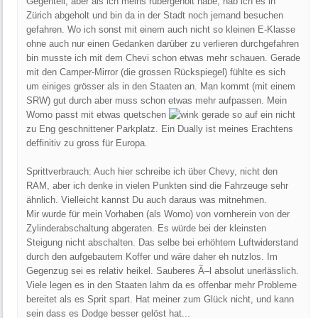
Gegenteil, aber als ich meins rübergeholt habe, hab ich es in
Zürich abgeholt und bin da in der Stadt noch jemand besuchen
gefahren. Wo ich sonst mit einem auch nicht so kleinen E-Klasse
ohne auch nur einen Gedanken darüber zu verlieren durchgefahren
bin musste ich mit dem Chevi schon etwas mehr schauen. Gerade
mit den Camper-Mirror (die grossen Rückspiegel) fühlte es sich
um einiges grösser als in den Staaten an. Man kommt (mit einem
SRW) gut durch aber muss schon etwas mehr aufpassen. Mein
Womo passt mit etwas quetschen
gerade so auf ein nicht
zu Eng geschnittener Parkplatz. Ein Dually ist meines Erachtens
deffinitiv zu gross für Europa.
Sprittverbrauch: Auch hier schreibe ich über Chevy, nicht den
RAM, aber ich denke in vielen Punkten sind die Fahrzeuge sehr
ähnlich. Vielleicht kannst Du auch daraus was mitnehmen.
Mir wurde für mein Vorhaben (als Womo) von vornherein von der
Zylinderabschaltung abgeraten. Es würde bei der kleinsten
Steigung nicht abschalten. Das selbe bei erhöhtem Luftwiderstand
durch den aufgebautem Koffer und wäre daher eh nutzlos. Im
Gegenzug sei es relativ heikel. Sauberes Ã–l absolut unerlässlich.
Viele legen es in den Staaten lahm da es offenbar mehr Probleme
bereitet als es Sprit spart. Hat meiner zum Glück nicht, und kann
sein dass es Dodge besser gelöst hat...