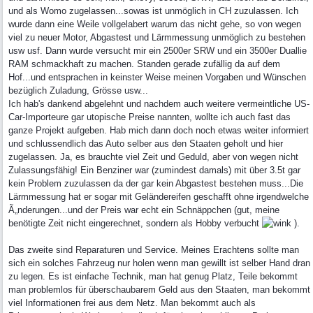
und als Womo zugelassen...sowas ist unmöglich in CH zuzulassen. Ich
wurde dann eine Weile vollgelabert warum das nicht gehe, so von wegen
viel zu neuer Motor, Abgastest und Lärmmessung unmöglich zu bestehen
usw usf. Dann wurde versucht mir ein 2500er SRW und ein 3500er Duallie
RAM schmackhaft zu machen. Standen gerade zufällig da auf dem
Hof...und entsprachen in keinster Weise meinen Vorgaben und Wünschen
bezüglich Zuladung, Grösse usw...
Ich hab's dankend abgelehnt und nachdem auch weitere vermeintliche US-
Car-Importeure gar utopische Preise nannten, wollte ich auch fast das
ganze Projekt aufgeben. Hab mich dann doch noch etwas weiter informiert
und schlussendlich das Auto selber aus den Staaten geholt und hier
zugelassen. Ja, es brauchte viel Zeit und Geduld, aber von wegen nicht
Zulassungsfähig! Ein Benziner war (zumindest damals) mit über 3.5t gar
kein Problem zuzulassen da der gar kein Abgastest bestehen muss...Die
Lärmmessung hat er sogar mit Geländereifen geschafft ohne irgendwelche
Ã„nderungen...und der Preis war echt ein Schnäppchen (gut, meine
benötigte Zeit nicht eingerechnet, sondern als Hobby verbucht
).
Das zweite sind Reparaturen und Service. Meines Erachtens sollte man
sich ein solches Fahrzeug nur holen wenn man gewillt ist selber Hand dran
zu legen. Es ist einfache Technik, man hat genug Platz, Teile bekommt
man problemlos für überschaubarem Geld aus den Staaten, man bekommt
viel Informationen frei aus dem Netz. Man bekommt auch als