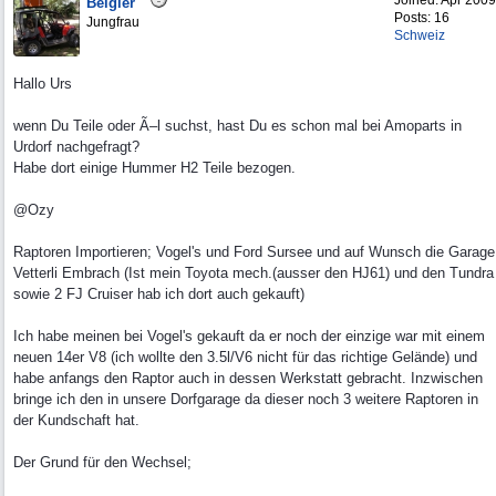
Joined:
Apr 2009
Belgier
Posts: 16
Jungfrau
Schweiz
Hallo Urs
wenn Du Teile oder Ã–l suchst, hast Du es schon mal bei Amoparts in
Urdorf nachgefragt?
Habe dort einige Hummer H2 Teile bezogen.
@Ozy
Raptoren Importieren; Vogel's und Ford Sursee und auf Wunsch die Garage
Vetterli Embrach (Ist mein Toyota mech.(ausser den HJ61) und den Tundra
sowie 2 FJ Cruiser hab ich dort auch gekauft)
Ich habe meinen bei Vogel's gekauft da er noch der einzige war mit einem
neuen 14er V8 (ich wollte den 3.5l/V6 nicht für das richtige Gelände) und
habe anfangs den Raptor auch in dessen Werkstatt gebracht. Inzwischen
bringe ich den in unsere Dorfgarage da dieser noch 3 weitere Raptoren in
der Kundschaft hat.
Der Grund für den Wechsel;