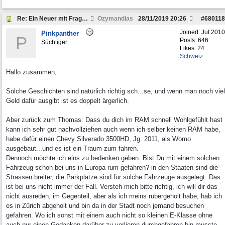
Re: Ein Neuer mit Fragen zum Dodge Ram
Ozymandias
28/11/2019
20:26
#
680118
Joined:
Jul 2010
Pinkpanther
P
Posts: 646
Süchtiger
Likes: 24
Schweiz
Hallo zusammen,
Solche Geschichten sind natürlich richtig sch...se, und wenn man noch viel
Geld dafür ausgibt ist es doppelt ärgerlich.
Aber zurück zum Thomas: Dass du dich im RAM schnell Wohlgefühlt hast
kann ich sehr gut nachvollziehen auch wenn ich selber keinen RAM habe,
habe dafür einen Chevy Silverado 3500HD, Jg. 2011, als Womo
ausgebaut...und es ist ein Traum zum fahren.
Dennoch möchte ich eins zu bedenken geben. Bist Du mit einem solchen
Fahrzeug schon bei uns in Europa rum gefahren? in den Staaten sind die
Strassen breiter, die Parkplätze sind für solche Fahrzeuge ausgelegt. Das
ist bei uns nicht immer der Fall. Versteh mich bitte richtig, ich will dir das
nicht ausreden, im Gegenteil, aber als ich meins rübergeholt habe, hab ich
es in Zürich abgeholt und bin da in der Stadt noch jemand besuchen
gefahren. Wo ich sonst mit einem auch nicht so kleinen E-Klasse ohne
auch nur einen Gedanken darüber zu verlieren durchgefahren bin musste