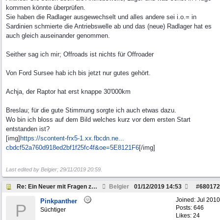
kommen könnte überprüfen.
Sie haben die Radlager ausgewechselt und alles andere sei i.o.= in
Sardinien schmierte die Antriebswelle ab und das (neue) Radlager hat es
auch gleich auseinander genommen.
Seither sag ich mir; Offroads ist nichts für Offroader
Von Ford Sursee hab ich bis jetzt nur gutes gehört.
Achja, der Raptor hat erst knappe 30'000km
Breslau; für die gute Stimmung sorgte ich auch etwas dazu.
Wo bin ich bloss auf dem Bild welches kurz vor dem ersten Start
entstanden ist?
[img]
https://scontent-frx5-1.xx.fbcdn.ne...
cbdcf52a760d918ed2bf1f25fc4f&oe=5E8121F6
[/img]
Last edited by Belgier;
29/11/2019
20:59
.
Re: Ein Neuer mit Fragen zum Dodge Ram
Belgier
01/12/2019
14:53
#
680172
Joined:
Jul 2010
Pinkpanther
P
Posts: 646
Süchtiger
Likes: 24