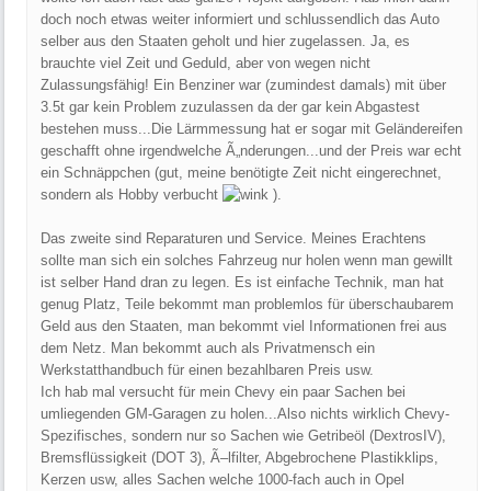
doch noch etwas weiter informiert und schlussendlich das Auto
selber aus den Staaten geholt und hier zugelassen. Ja, es
brauchte viel Zeit und Geduld, aber von wegen nicht
Zulassungsfähig! Ein Benziner war (zumindest damals) mit über
3.5t gar kein Problem zuzulassen da der gar kein Abgastest
bestehen muss...Die Lärmmessung hat er sogar mit Geländereifen
geschafft ohne irgendwelche Ã„nderungen...und der Preis war echt
ein Schnäppchen (gut, meine benötigte Zeit nicht eingerechnet,
sondern als Hobby verbucht
).
Das zweite sind Reparaturen und Service. Meines Erachtens
sollte man sich ein solches Fahrzeug nur holen wenn man gewillt
ist selber Hand dran zu legen. Es ist einfache Technik, man hat
genug Platz, Teile bekommt man problemlos für überschaubarem
Geld aus den Staaten, man bekommt viel Informationen frei aus
dem Netz. Man bekommt auch als Privatmensch ein
Werkstatthandbuch für einen bezahlbaren Preis usw.
Ich hab mal versucht für mein Chevy ein paar Sachen bei
umliegenden GM-Garagen zu holen...Also nichts wirklich Chevy-
Spezifisches, sondern nur so Sachen wie Getribeöl (DextrosIV),
Bremsflüssigkeit (DOT 3), Ã–lfilter, Abgebrochene Plastikklips,
Kerzen usw, alles Sachen welche 1000-fach auch in Opel