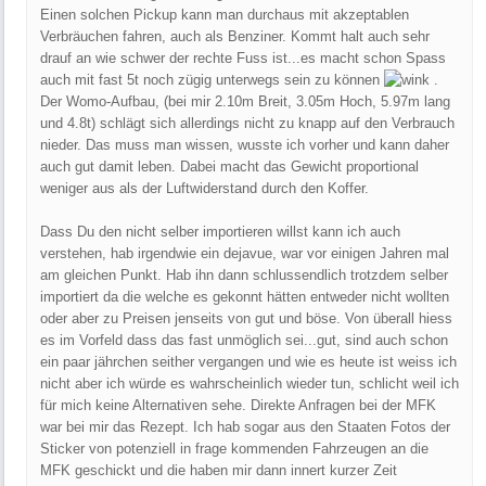
Einen solchen Pickup kann man durchaus mit akzeptablen
Verbräuchen fahren, auch als Benziner. Kommt halt auch sehr
drauf an wie schwer der rechte Fuss ist...es macht schon Spass
auch mit fast 5t noch zügig unterwegs sein zu können
.
Der Womo-Aufbau, (bei mir 2.10m Breit, 3.05m Hoch, 5.97m lang
und 4.8t) schlägt sich allerdings nicht zu knapp auf den Verbrauch
nieder. Das muss man wissen, wusste ich vorher und kann daher
auch gut damit leben. Dabei macht das Gewicht proportional
weniger aus als der Luftwiderstand durch den Koffer.
Dass Du den nicht selber importieren willst kann ich auch
verstehen, hab irgendwie ein dejavue, war vor einigen Jahren mal
am gleichen Punkt. Hab ihn dann schlussendlich trotzdem selber
importiert da die welche es gekonnt hätten entweder nicht wollten
oder aber zu Preisen jenseits von gut und böse. Von überall hiess
es im Vorfeld dass das fast unmöglich sei...gut, sind auch schon
ein paar jährchen seither vergangen und wie es heute ist weiss ich
nicht aber ich würde es wahrscheinlich wieder tun, schlicht weil ich
für mich keine Alternativen sehe. Direkte Anfragen bei der MFK
war bei mir das Rezept. Ich hab sogar aus den Staaten Fotos der
Sticker von potenziell in frage kommenden Fahrzeugen an die
MFK geschickt und die haben mir dann innert kurzer Zeit