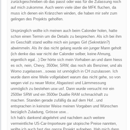
zurückgeschrieben ob das passt oder was für die Zulassung noch
auf mich zukomme. Auch wenn viele über die MFK fluchen, da
muss ich denen ein Kränzchen winden, die haben mir sehr zum
gelingen des Projekts geholfen.
Ursprünglich wollte ich meinen auch beim Calonder holen, hatte
schon einen Termin um die Details zu besprechen. Als ich bei ihm
im Geschäft stand wollte mich ein junges Girl (Sekretärin?)
abwimmeln. Als ihr das nicht gelang wurde ein junger Mann geholt
(ich denke das war nicht der Calonder selber, keine Ahnung,
eigentlich egal...) Der hörte sich mein Vorhaben an und dann hiess
es och, nein, Chevy, 3500er, SRW, das noch als Benziner, und als
Womo zugelassen...sowas ist unmöglich in CH zuzulassen. Ich
wurde dann eine Weile vollgelabert warum das nicht gehe, so von
wegen viel zu neuer Motor, Abgastest und Lärmmessung
unmöglich zu bestehen usw usf. Dann wurde versucht mir ein
2500er SRW und ein 3500er Duallie RAM schmackhaft zu
machen. Standen gerade zufällig da auf dem Hof...und
entsprachen in keinster Weise meinen Vorgaben und Wünschen
bezüglich Zuladung, Grösse usw...
Ich hab's dankend abgelehnt und nachdem auch weitere
vermeintliche US-Car-Importeure gar utopische Preise nannten,
wollte ich auch fast das ganze Projekt aufgeben. Hab mich dann