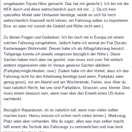
umgebauten Toyota Hilux gemacht. Das hat mir gereicht:). Ich bin mit der
MFK durch und diese wahrscheinlich auch mit mir...:). Da ich kein
spezielles Model oder Umbauten benötige, würde es sich für mich
wahrscheinlich finanziell nicht lohnen, ein Fahrzeug selber zu importieren.
Bzw. es wäre mir zurzeit die Geduld und Mühe nicht wert:).
Zu deinen Fragen und Gedanken: Ich bin noch nie in Europa mit einem
solchen Fahrzeug rumgefahren. Jedoch hatte ich einmal ein Fiat Ducato
Kastenwagen Wohnmobil. Diesen habe ich als Alltagsfahrzeug benutzt.
Tiefgarage konnte ich jeweils vergessen bezüglich der Höhe:). Diese
Sachen haben mich aber nie gestört, man muss sich zum Teil einfach
anderst organisieren oder im Voraus gewisse Sachen abklären
(Parkplatzmöglichkeiten, usw.). Zudem habe ich den Vorteil, dass ich das
Fahrzeug nicht für den Arbeitsweg benötige (und wenn, Parkplatz wäre
genug gross), nur am Abend und am Wochenende, Ferien, usw. Aber du
hast natürlich Recht, bei uns sind Parkplätze, Strassen, usw. kleiner. Dies
muss einem bewusst sein, wenn man über den Erwerb eines US-Autos
nachdenkt.
Bezüglich Reparaturen, ist es natürlich toll, wenn man vieles selber
machen kann. Hierzu müsste ich schon noch vieles lernen:). Werkzeug,
Platz wäre aber vorhanden. Wie du sagst, alles was man selber macht,
hilft einem die Technik des Fahrzeugs zu verinnerlichen und man lernt