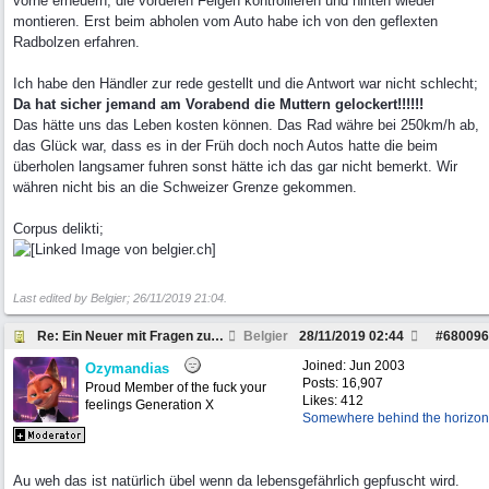
vorne erneuern, die vorderen Felgen kontrollieren und hinten wieder
montieren. Erst beim abholen vom Auto habe ich von den geflexten
Radbolzen erfahren.
Ich habe den Händler zur rede gestellt und die Antwort war nicht schlecht;
Da hat sicher jemand am Vorabend die Muttern gelockert!!!!!!
Das hätte uns das Leben kosten können. Das Rad währe bei 250km/h ab,
das Glück war, dass es in der Früh doch noch Autos hatte die beim
überholen langsamer fuhren sonst hätte ich das gar nicht bemerkt. Wir
währen nicht bis an die Schweizer Grenze gekommen.
Corpus delikti;
Last edited by Belgier;
26/11/2019
21:04
.
Re: Ein Neuer mit Fragen zum Dodge Ram
Belgier
28/11/2019
02:44
#
680096
Joined:
Jun 2003
Ozymandias
Posts: 16,907
Proud Member of the fuck your
Likes: 412
feelings Generation X
Somewhere behind the horizon
Au weh das ist natürlich übel wenn da lebensgefährlich gepfuscht wird.