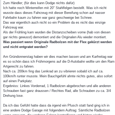
Zum Händler; (für dies kann Dodge nichts dafür)
Ich hatte noch Winterreifen mit 20" Stahlfelgen bestellt. Was ich nicht
wusste dass dieses Fahrzeug mit dieser Bereifung schon auf nasser
Fahrbahn kaum zu fahren war ganz geschweige bei Schnee.
Das war eigentlich auch nicht so ein Problem da es nicht das einzige
Fahrzeug war.
Als der Frühling kam wurden die Distanzscheiben vorne (hab von diesen
gar nichts gewusst) demontiert und die Originalen Alu wieder montiert.
Was passiert wenn Originale Radbolzen mit der Flex gekürzt werden
und nicht entgratet werden?
Am Gründonnerstag haben wir dies machen lassen und am Karfreitag war
es so schön dass ich Frühmorgens auf die D-Autobahn wollte um den Ram
Artgerecht zu fahren.
Nach ca. 200km fing das Lenkrad an zu vibrieren sobald ich auf ca.
100km/h runter musste. Mein Bauchgefühl ahnte nichts gutes, also sofort
auf einen Parkplatz.
Ergebniss: Linkes Vorderrad, 1 Radbolzen abgebrochen und alle anderen
Schrauben fast ganz draussen / Rechtes Rad, alle Schrauben zu ca. 3/4
Drehung lose.
Da ich das Gefühl hatte dass da irgend ein Pfusch statt fand ging ich in
eine andere Dodge Garage mit folgendem Auftrag: Sämtliche Radbolzen