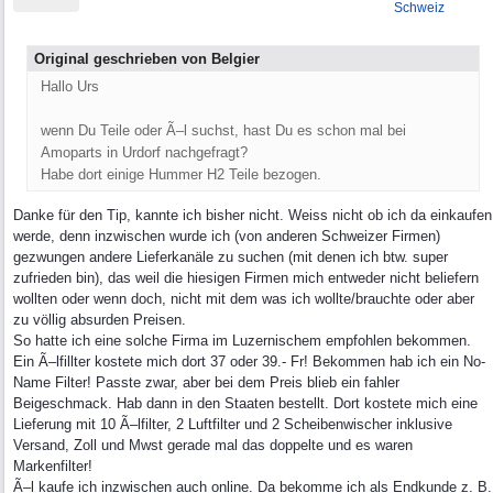
Schweiz
Original geschrieben von Belgier
Hallo Urs
wenn Du Teile oder Ã–l suchst, hast Du es schon mal bei
Amoparts in Urdorf nachgefragt?
Habe dort einige Hummer H2 Teile bezogen.
Danke für den Tip, kannte ich bisher nicht. Weiss nicht ob ich da einkaufen
werde, denn inzwischen wurde ich (von anderen Schweizer Firmen)
gezwungen andere Lieferkanäle zu suchen (mit denen ich btw. super
zufrieden bin), das weil die hiesigen Firmen mich entweder nicht beliefern
wollten oder wenn doch, nicht mit dem was ich wollte/brauchte oder aber
zu völlig absurden Preisen.
So hatte ich eine solche Firma im Luzernischem empfohlen bekommen.
Ein Ã–lfillter kostete mich dort 37 oder 39.- Fr! Bekommen hab ich ein No-
Name Filter! Passte zwar, aber bei dem Preis blieb ein fahler
Beigeschmack. Hab dann in den Staaten bestellt. Dort kostete mich eine
Lieferung mit 10 Ã–lfilter, 2 Luftfilter und 2 Scheibenwischer inklusive
Versand, Zoll und Mwst gerade mal das doppelte und es waren
Markenfilter!
Ã–l kaufe ich inzwischen auch online. Da bekomme ich als Endkunde z. B.