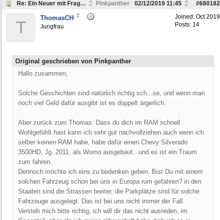
Re: Ein Neuer mit Fragen zum Dodge Ram
Pinkpanther
02/12/2019
11:45
#
680182
Joined:
Oct 2019
ThomasCH
T
Posts: 14
Jungfrau
Original geschrieben von Pinkpanther
Hallo zusammen,
Solche Geschichten sind natürlich richtig sch...se, und wenn man
noch viel Geld dafür ausgibt ist es doppelt ärgerlich.
Aber zurück zum Thomas: Dass du dich im RAM schnell
Wohlgefühlt hast kann ich sehr gut nachvollziehen auch wenn ich
selber keinen RAM habe, habe dafür einen Chevy Silverado
3500HD, Jg. 2011, als Womo ausgebaut...und es ist ein Traum
zum fahren.
Dennoch möchte ich eins zu bedenken geben. Bist Du mit einem
solchen Fahrzeug schon bei uns in Europa rum gefahren? in den
Staaten sind die Strassen breiter, die Parkplätze sind für solche
Fahrzeuge ausgelegt. Das ist bei uns nicht immer der Fall.
Versteh mich bitte richtig, ich will dir das nicht ausreden, im