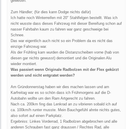
gewesen.
Zum Händler; (für dies kann Dodge nichts dafür)
Ich hatte noch Winterreifen mit 20" Stahlfelgen bestellt. Was ich
nicht wusste dass dieses Fahrzeug mit dieser Bereifung schon auf
nasser Fahrbahn kaum zu fahren war ganz geschweige bei
Schnee.
Das war eigentlich auch nicht so ein Problem da es nicht das
einzige Fahrzeug war.
Als der Frühling kam wurden die Distanzscheiben vorne (hab von
diesen gar nichts gewusst) demontiert und die Originalen Alu
wieder montiert.
Was passiert wenn Originale Radbolzen mit der Flex gekürzt
werden und nicht entgratet werden?
Am Gründonnerstag haben wir dies machen lassen und am
Karfreitag war es so schön dass ich Frühmorgens auf die D-
Autobahn wollte um den Ram Artgerecht zu fahren.
Nach ca. 200km fing das Lenkrad an zu vibrieren sobald ich auf
ca. 100km/h runter musste. Mein Bauchgefühl ahnte nichts gutes,
also sofort auf einen Parkplatz.
Ergebniss: Linkes Vorderrad, 1 Radbolzen abgebrochen und alle
anderen Schrauben fast ganz draussen / Rechtes Rad, alle