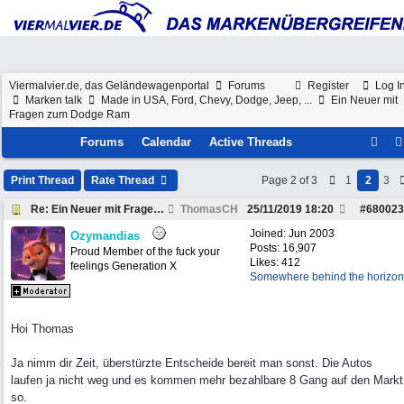
Viermalvier.de, das Geländewagenportal
Forums
Register
Log I
Marken talk
Made in USA, Ford, Chevy, Dodge, Jeep, ...
Ein Neuer mit
Fragen zum Dodge Ram
Forums
Calendar
Active Threads
Print Thread
Rate Thread
Page 2 of 3
1
2
3
Re: Ein Neuer mit Fragen zum Dodge Ram
ThomasCH
25/11/2019
18:20
#
680023
Joined:
Jun 2003
Ozymandias
Posts: 16,907
Proud Member of the fuck your
Likes: 412
feelings Generation X
Somewhere behind the horizon
Hoi Thomas
Ja nimm dir Zeit, überstürzte Entscheide bereit man sonst. Die Autos
laufen ja nicht weg und es kommen mehr bezahlbare 8 Gang auf den Markt
so.