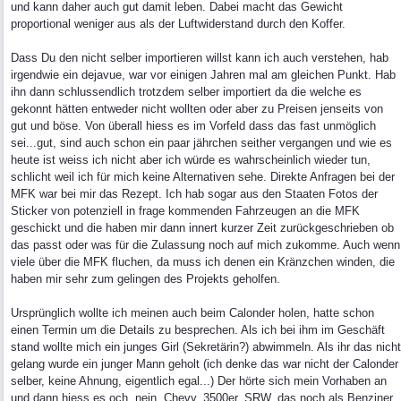
und kann daher auch gut damit leben. Dabei macht das Gewicht
proportional weniger aus als der Luftwiderstand durch den Koffer.
Dass Du den nicht selber importieren willst kann ich auch verstehen, hab
irgendwie ein dejavue, war vor einigen Jahren mal am gleichen Punkt. Hab
ihn dann schlussendlich trotzdem selber importiert da die welche es
gekonnt hätten entweder nicht wollten oder aber zu Preisen jenseits von
gut und böse. Von überall hiess es im Vorfeld dass das fast unmöglich
sei...gut, sind auch schon ein paar jährchen seither vergangen und wie es
heute ist weiss ich nicht aber ich würde es wahrscheinlich wieder tun,
schlicht weil ich für mich keine Alternativen sehe. Direkte Anfragen bei der
MFK war bei mir das Rezept. Ich hab sogar aus den Staaten Fotos der
Sticker von potenziell in frage kommenden Fahrzeugen an die MFK
geschickt und die haben mir dann innert kurzer Zeit zurückgeschrieben ob
das passt oder was für die Zulassung noch auf mich zukomme. Auch wenn
viele über die MFK fluchen, da muss ich denen ein Kränzchen winden, die
haben mir sehr zum gelingen des Projekts geholfen.
Ursprünglich wollte ich meinen auch beim Calonder holen, hatte schon
einen Termin um die Details zu besprechen. Als ich bei ihm im Geschäft
stand wollte mich ein junges Girl (Sekretärin?) abwimmeln. Als ihr das nicht
gelang wurde ein junger Mann geholt (ich denke das war nicht der Calonder
selber, keine Ahnung, eigentlich egal...) Der hörte sich mein Vorhaben an
und dann hiess es och, nein, Chevy, 3500er, SRW, das noch als Benziner,