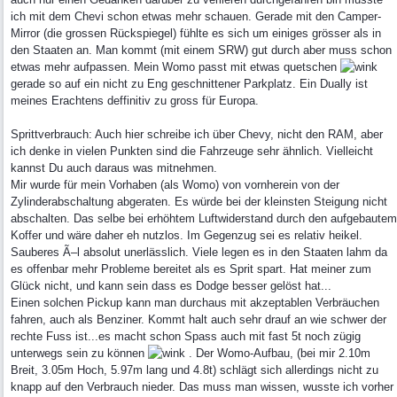
ich mit dem Chevi schon etwas mehr schauen. Gerade mit den Camper-
Mirror (die grossen Rückspiegel) fühlte es sich um einiges grösser als in
den Staaten an. Man kommt (mit einem SRW) gut durch aber muss schon
etwas mehr aufpassen. Mein Womo passt mit etwas quetschen
gerade so auf ein nicht zu Eng geschnittener Parkplatz. Ein Dually ist
meines Erachtens deffinitiv zu gross für Europa.
Sprittverbrauch: Auch hier schreibe ich über Chevy, nicht den RAM, aber
ich denke in vielen Punkten sind die Fahrzeuge sehr ähnlich. Vielleicht
kannst Du auch daraus was mitnehmen.
Mir wurde für mein Vorhaben (als Womo) von vornherein von der
Zylinderabschaltung abgeraten. Es würde bei der kleinsten Steigung nicht
abschalten. Das selbe bei erhöhtem Luftwiderstand durch den aufgebautem
Koffer und wäre daher eh nutzlos. Im Gegenzug sei es relativ heikel.
Sauberes Ã–l absolut unerlässlich. Viele legen es in den Staaten lahm da
es offenbar mehr Probleme bereitet als es Sprit spart. Hat meiner zum
Glück nicht, und kann sein dass es Dodge besser gelöst hat...
Einen solchen Pickup kann man durchaus mit akzeptablen Verbräuchen
fahren, auch als Benziner. Kommt halt auch sehr drauf an wie schwer der
rechte Fuss ist...es macht schon Spass auch mit fast 5t noch zügig
unterwegs sein zu können
. Der Womo-Aufbau, (bei mir 2.10m
Breit, 3.05m Hoch, 5.97m lang und 4.8t) schlägt sich allerdings nicht zu
knapp auf den Verbrauch nieder. Das muss man wissen, wusste ich vorher