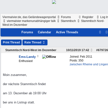
Viermalvier.de, das Geländewagenportal
Forums
Register
Log I
viermalvier markenunabhängiger talk
Stammtisch
Stammtisch Nord-
West im Dezember
Forums
Calendar
Active Threads
Print Thread
Rate Thread
Stammtisch Nord-West im Dezember
10/11/2019
17:42
#
679726
Ems-Landy
Joined:
Feb 2011
Posts: 350
Enthusiast
zwischen Rheine und Lingen
Moin zusammen,
der nächste Stammtisch findet
am 13. Dezember ab 19:00 Uhr
bei uns in Listrup statt.