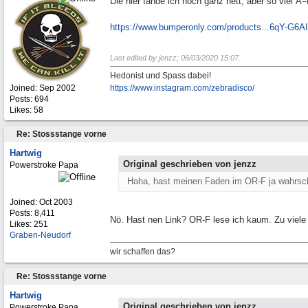
Die hier fände ich noch ganz nett, aber so viel Ã
https://www.bumperonly.com/products...
6qY-G6A
Last edited by jenzz;
06/03/2020
15:07
.
Hedonist und Spass dabei!
Joined:
Sep 2002
https:/
/
www.instagram.com/
zebradisco/
Posts: 694
Likes: 58
Re: Stossstange vorne
Hartwig
Original geschrieben von jenzz
Powerstroke Papa
Haha, hast meinen Faden im OR-F ja wahrsch
Joined:
Oct 2003
Posts: 8,411
Nö. Hast nen Link? OR-F lese ich kaum. Zu viele
Likes: 251
Graben-Neudorf
wir schaffen das?
Re: Stossstange vorne
Hartwig
Original geschrieben von jenzz
Powerstroke Papa