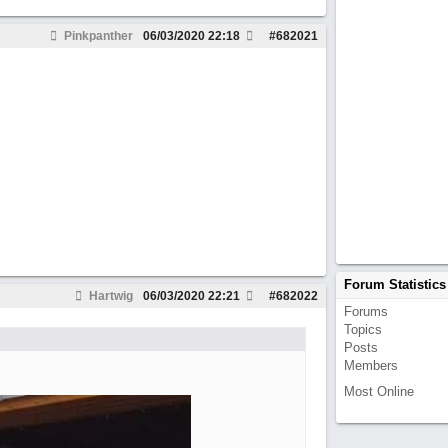
Pinkpanther
06/03/2020
22:18
#
682021
Forum Statistics
Hartwig
06/03/2020
22:21
#
682022
Forums
Topics
Posts
Members
Most Online