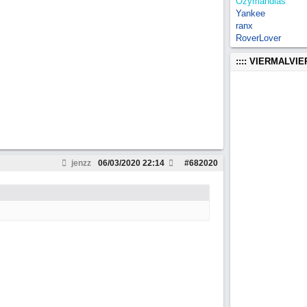
Ozymandias
Yankee
ranx
RoverLover
:::: VIERMALVI
jenzz
06/03/2020
22:14
#
682020