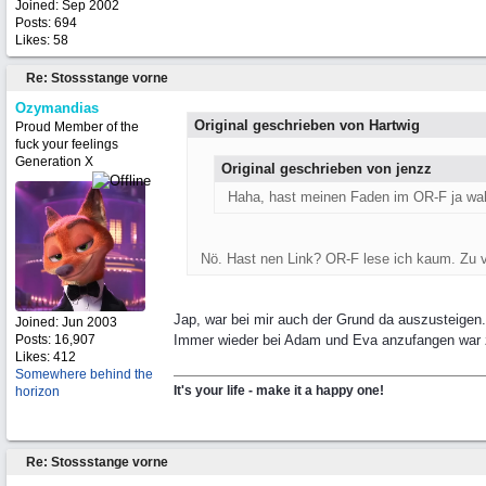
Joined:
Sep 2002
Posts: 694
Likes: 58
Re: Stossstange vorne
Ozymandias
Original geschrieben von Hartwig
Proud Member of the
fuck your feelings
Generation X
Original geschrieben von jenzz
Haha, hast meinen Faden im OR-F ja wah
Nö. Hast nen Link? OR-F lese ich kaum. Zu v
Jap, war bei mir auch der Grund da auszusteigen.
Joined:
Jun 2003
Posts: 16,907
Immer wieder bei Adam und Eva anzufangen war 
Likes: 412
Somewhere behind the
It's your life - make it a happy one!
horizon
Re: Stossstange vorne