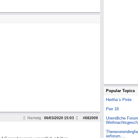
Popular Topics
Hertha`s Pinte
Pier 18
Hartwig
06/03/2020
15:03
#
682009
Unendliche Forum
Weihnachtsgesch
Theneverendingfai
ierforum....