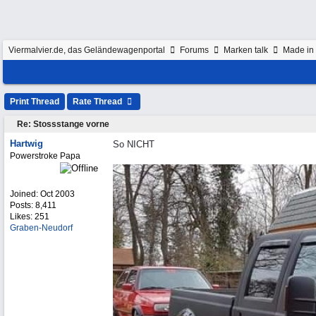
Viermalvier.de, das Geländewagenportal
Forums
Marken talk
Made in 
Print Thread
Rate Thread
Re: Stossstange vorne
Hartwig
So NICHT
Powerstroke Papa
Joined:
Oct 2003
Posts: 8,411
Likes: 251
Graben-Neudorf