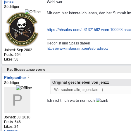
jenzz
Wohl war.
Süchtiger
Mit dem hier könnte ich leben, den hat Summit im
https:/
/
hhsales.com/
i-31321562-warn-100923-asce
Hedonist und Spass dabei!
https:/
/
www.instagram.com/
zebradisco/
Joined:
Sep 2002
Posts: 694
Likes: 58
Re: Stossstange vorne
Pinkpanther
Original geschrieben von jenzz
Süchtiger
Wir suchen alle, irgendwie :-)
P
Ich nicht, ich warte nur noch
Joined:
Jul 2010
Posts: 646
Likes: 24