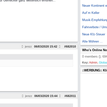
 auf Gemecker ganz wesentlich erhöhen...
Neuer Kontinent 
Auf`m Keller
Musik-Empfehlun
Fahrverbote / Um
Neue Kfz-Steuer
Alte Möhren ...
jenzz
06/03/2020
15:42
#
682010
Who's Online N
0 members (), 694
Key:
Admin
,
Globa
::WERBUNG:: Kl
jenzz
06/03/2020
15:44
#
682011