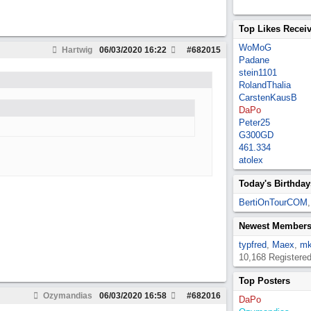
Top Likes Recei
WoMoG
Hartwig
06/03/2020
16:22
#
682015
Padane
stein1101
RolandThalia
CarstenKausB
DaPo
Peter25
G300GD
461.334
atolex
Today's Birthday
BertiOnTourCOM
Newest Member
typfred
,
Maex
,
mk
10,168 Registere
Top Posters
Ozymandias
06/03/2020
16:58
#
682016
DaPo