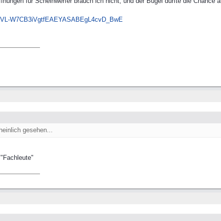
–ffnungen für Scheinwerfer brauch ich nicht, und der Bügel dürfte die Chance
IVL-W7CB3iVgtfEAEYASABEgL4cvD_BwE
einlich gesehen...
 "Fachleute"