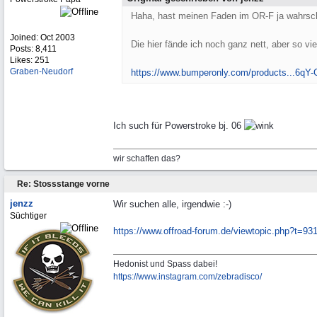
Haha, hast meinen Faden im OR-F ja wahrsch
Joined:
Oct 2003
Die hier fände ich noch ganz nett, aber so v
Posts: 8,411
Likes: 251
Graben-Neudorf
https://www.bumperonly.com/products...
6qY-
Ich such für Powerstroke bj. 06
wir schaffen das?
Re: Stossstange vorne
jenzz
Wir suchen alle, irgendwie :-)
Süchtiger
https:/
/
www.offroad-forum.de/
viewtopic.php?t=931
Hedonist und Spass dabei!
https:/
/
www.instagram.com/
zebradisco/