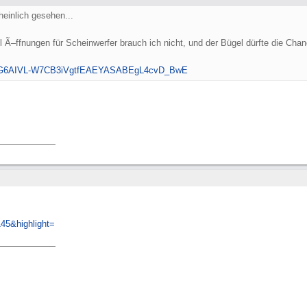
einlich gesehen...
iel Ã–ffnungen für Scheinwerfer brauch ich nicht, und der Bügel dürfte die Ch
G6AIVL-W7CB3iVgtfEAEYASABEgL4cvD_BwE
45&highlight=