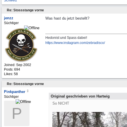
Schweiz
Re: Stossstange vorne
jenzz
Was hast du jetzt bestellt?
Süchtiger
Hedonist und Spass dabei!
https:/
/
www.instagram.com/
zebradisco/
Joined:
Sep 2002
Posts: 694
Likes: 58
Re: Stossstange vorne
Pinkpanther
Original geschrieben von Hartwig
Süchtiger
So NICHT
P