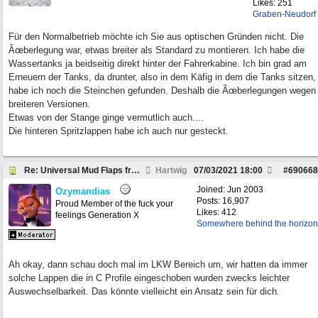
Likes: 251
Graben-Neudorf
Für den Normalbetrieb möchte ich Sie aus optischen Gründen nicht. Die
Ãœberlegung war, etwas breiter als Standard zu montieren. Ich habe die
Wassertanks ja beidseitig direkt hinter der Fahrerkabine. Ich bin grad am
Erneuern der Tanks, da drunter, also in dem Käfig in dem die Tanks sitzen,
habe ich noch die Steinchen gefunden. Deshalb die Ãœberlegungen wegen
breiteren Versionen.
Etwas von der Stange ginge vermutlich auch....
Die hinteren Spritzlappen habe ich auch nur gesteckt.
Re: Universal Mud Flaps front ?
Hartwig
07/03/2021
18:00
#
690668
Joined:
Jun 2003
Ozymandias
Posts: 16,907
Proud Member of the fuck your
Likes: 412
feelings Generation X
Somewhere behind the horizon
Ah okay, dann schau doch mal im LKW Bereich um, wir hatten da immer
solche Lappen die in C Profile eingeschoben wurden zwecks leichter
Auswechselbarkeit. Das könnte vielleicht ein Ansatz sein für dich.