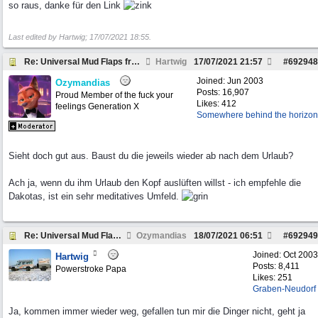
so raus, danke für den Link
Last edited by Hartwig;
17/07/2021
18:55
.
Re: Universal Mud Flaps front ?
Hartwig
17/07/2021
21:57
#
692948
Joined:
Jun 2003
Ozymandias
Posts: 16,907
Proud Member of the fuck your
Likes: 412
feelings Generation X
Somewhere behind the horizon
Sieht doch gut aus. Baust du die jeweils wieder ab nach dem Urlaub?
Ach ja, wenn du ihm Urlaub den Kopf auslüften willst - ich empfehle die
Dakotas, ist ein sehr meditatives Umfeld.
Re: Universal Mud Flaps front ?
Ozymandias
18/07/2021
06:51
#
692949
Joined:
Oct 2003
Hartwig
Posts: 8,411
Powerstroke Papa
Likes: 251
Graben-Neudorf
Ja, kommen immer wieder weg, gefallen tun mir die Dinger nicht, geht ja