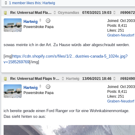
1 member likes this
:
Hartwig
Re: Universal Mud Flaps front ?
Ozymandias
07/03/2021
19:03
#
690672
Joined:
Oct 2003
Hartwig
Posts: 8,411
Powerstroke Papa
Likes: 251
Graben-Neudorf
sowas meinte ich in der Art. Zu Hause würds aber abgeschraubt werden.
[img]
https://cdn.shopify.com/s/files/1/2...
dustries-canada-5_1024x.jpg?
v=1585269769
[/img]
Re: Universal Mud Flaps front ?
Hartwig
13/06/2021
18:46
#
692490
Joined:
Oct 2003
Hartwig
Posts: 8,411
Powerstroke Papa
Likes: 251
Graben-Neudorf
ich bereite gerade einen Ford Ranger vor für eine Wohnkabinenmontage.
Das sieht hinten so aus: