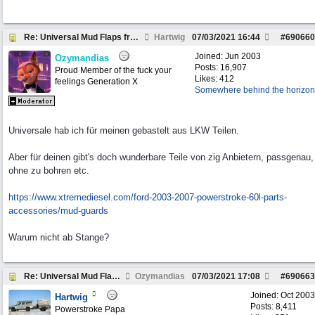
Re: Universal Mud Flaps front ?
Hartwig
07/03/2021
16:44
#
690660
Joined:
Jun 2003
Ozymandias
Posts: 16,907
Proud Member of the fuck your
Likes: 412
feelings Generation X
Somewhere behind the horizon
Universale hab ich für meinen gebastelt aus LKW Teilen.
Aber für deinen gibt's doch wunderbare Teile von zig Anbietern, passgenau,
ohne zu bohren etc.
https:/
/
www.xtremediesel.com/
ford-2003-2007-powerstroke-60l-parts-
accessories/
mud-guards
Warum nicht ab Stange?
Re: Universal Mud Flaps front ?
Ozymandias
07/03/2021
17:08
#
690663
Joined:
Oct 2003
Hartwig
Posts: 8,411
Powerstroke Papa