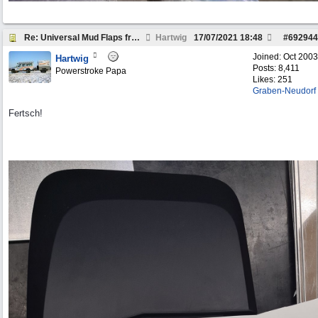
Re: Universal Mud Flaps front ?
Hartwig
17/07/2021
18:48
#
692944
Joined:
Oct 2003
Hartwig
Posts: 8,411
Powerstroke Papa
Likes: 251
Graben-Neudorf
Fertsch!