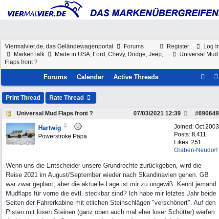
Viermalvier.de, das Geländewagenportal
Forums
Register
Log I
Marken talk
Made in USA, Ford, Chevy, Dodge, Jeep, ...
Universal Mud
Flaps front ?
Forums
Calendar
Active Threads
Print Thread
Rate Thread
Universal Mud Flaps front ?
07/03/2021
12:39
#
690649
Joined:
Oct 2003
Hartwig
Posts: 8,411
Powerstroke Papa
Likes: 251
Graben-Neudorf
Wenn uns die Entscheider unsere Grundrechte zurückgeben, wird die
Reise 2021 im August/September wieder nach Skandinavien gehen. GB
war zwar geplant, aber die aktuelle Lage ist mir zu ungewiß. Kennt jemand
Mudflaps für vorne die evtl. steckbar sind? Ich habe mir letztes Jahr beide
Seiten der Fahrerkabine mit etlichen Steinschlägen "verschönert". Auf den
Pisten mit losen Steinen (ganz oben auch mal eher loser Schotter) werfen