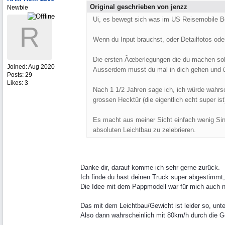
Original geschrieben von jenzz
Newbie
Ui, es bewegt sich was im US Reisemobile Be
R
Wenn du Input brauchst, oder Detailfotos ode
Die ersten Ãœberlegungen die du machen soll
Joined:
Aug 2020
Ausserdem musst du mal in dich gehen und 
Posts: 29
Likes: 3
Nach 1 1/2 Jahren sage ich, ich würde wahr
grossen Hecktür (die eigentlich echt super is
Es macht aus meiner Sicht einfach wenig Sinn
absoluten Leichtbau zu zelebrieren.
Danke dir, darauf komme ich sehr gerne zurück.
Ich finde du hast deinen Truck super abgestimmt,
Die Idee mit dem Pappmodell war für mich auch n
Das mit dem Leichtbau/Gewicht ist leider so, unte
Also dann wahrscheinlich mit 80km/h durch die 