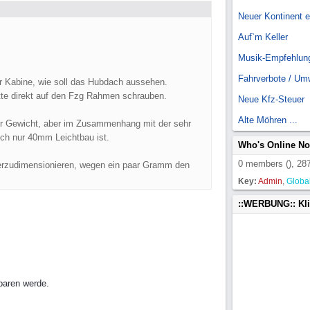
Neuer Kontinent 
Auf`m Keller
Musik-Empfehlun
Fahrverbote / Um
er Kabine, wie soll das Hubdach aussehen.
te direkt auf den Fzg Rahmen schrauben.
Neue Kfz-Steuer
Alte Möhren ...
hr Gewicht, aber im Zusammenhang mit der sehr
auch nur 40mm Leichtbau ist.
Who's Online N
0 members (), 287
überzudimensionieren, wegen ein paar Gramm den
Key:
Admin
,
Globa
::WERBUNG:: Kl
sparen werde.