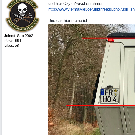
und hier Ozys Zwischenrahmen
http:/
/
www.viermalvier.de/
ubbthreads.php?ubb=s
Und das hier meine ich:
Joined:
Sep 2002
Posts: 694
Likes: 58