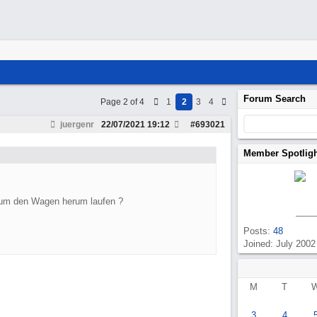
Forum Search
Page 2 of 4
1
2
3
4
juergenr
22/07/2021
19:12
#
693021
Member Spotlig
r um den Wagen herum laufen ?
Posts:
48
Joined: July 2002
M
T
3
4