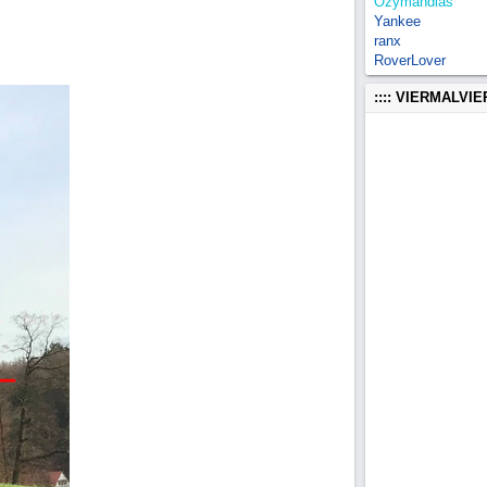
Ozymandias
Yankee
ranx
RoverLover
:::: VIERMALVI