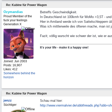
Re: Kabine für Power Wagon
Ozymandias
Betreffs Geschwindigkeit.
Proud Member of the
In Deutschland ist 100kmh für WoMo >3,5T - und üb
fuck your feelings
Hier in Amiland werde ich von Sattelschleppern ü
Generation X
Was ich mittlerweile des öfteren mache, man ist j
Fazit; völlig wurscht wie schwer der ist, wie er 
It's your life - make it a happy one!
Joined:
Jun 2003
Posts: 16,907
Likes: 412
Somewhere behind the
horizon
Re: Kabine für Power Wagon
jenzz
Schau mal hier:
Süchtiger
http:/
/
www.viermalvier.de/
ubbthreads.php?ubb=s