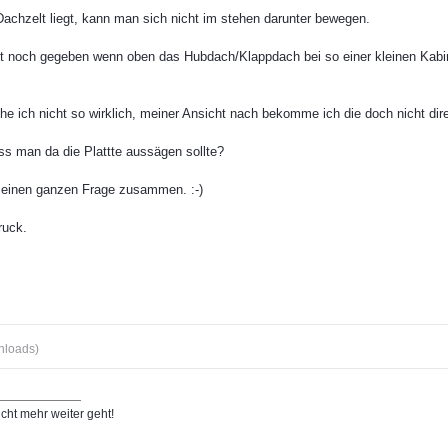
achzelt liegt, kann man sich nicht im stehen darunter bewegen.
pt noch gegeben wenn oben das Hubdach/Klappdach bei so einer kleinen Kabin
he ich nicht so wirklich, meiner Ansicht nach bekomme ich die doch nicht d
ss man da die Plattte aussägen sollte?
 meinen ganzen Frage zusammen. :-)
ruck.
nloads)
ht mehr weiter geht!