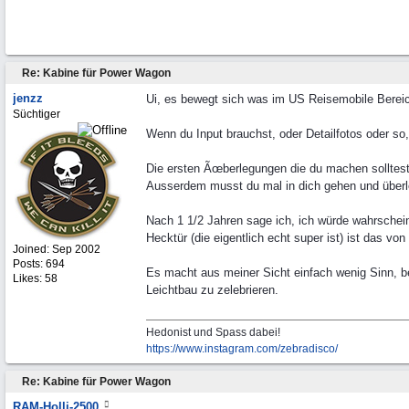
Re: Kabine für Power Wagon
jenzz
Ui, es bewegt sich was im US Reisemobile Bereic
Süchtiger
Wenn du Input brauchst, oder Detailfotos oder so
Die ersten Ãœberlegungen die du machen solltest:
Ausserdem musst du mal in dich gehen und über
Nach 1 1/2 Jahren sage ich, ich würde wahrsche
Hecktür (die eigentlich echt super ist) ist das vo
Joined:
Sep 2002
Posts: 694
Es macht aus meiner Sicht einfach wenig Sinn, be
Likes: 58
Leichtbau zu zelebrieren.
Hedonist und Spass dabei!
https:/
/
www.instagram.com/
zebradisco/
Re: Kabine für Power Wagon
RAM-Holli-2500