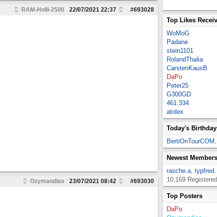
RAM-Holli-2500
22/07/2021
22:37
#
693028
Top Likes Recei
WoMoG
Padane
stein1101
RolandThalia
CarstenKausB
DaPo
Peter25
G300GD
461.334
atolex
Today's Birthday
BertiOnTourCOM
Newest Member
rasche.a
,
typfred
10,169 Registere
Ozymandias
23/07/2021
08:42
#
693030
Top Posters
DaPo