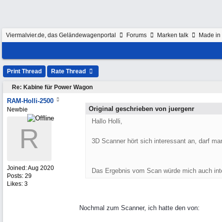
Viermalvier.de, das Geländewagenportal
Forums
Marken talk
Made in 
Print Thread
Rate Thread
Re: Kabine für Power Wagon
RAM-Holli-2500
Original geschrieben von juergenr
Newbie
Hallo Holli,
R
3D Scanner hört sich interessant an, darf m
Joined:
Aug 2020
Das Ergebnis vom Scan würde mich auch inter
Posts: 29
Likes: 3
Nochmal zum Scanner, ich hatte den von: