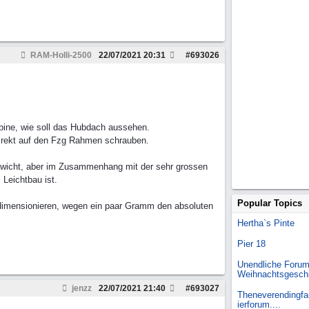
RAM-Holli-2500
22/07/2021
20:31
#
693026
abine, wie soll das Hubdach aussehen.
irekt auf den Fzg Rahmen schrauben.
ewicht, aber im Zusammenhang mit der sehr grossen
 Leichtbau ist.
Popular Topics
zudimensionieren, wegen ein paar Gramm den absoluten
Hertha`s Pinte
Pier 18
Unendliche Forum
Weihnachtsgesch
jenzz
22/07/2021
21:40
#
693027
Theneverendingfai
ierforum....