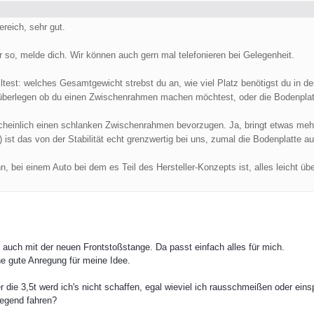
reich, sehr gut.
r so, melde dich. Wir können auch gern mal telefonieren bei Gelegenheit.
test: welches Gesamtgewicht strebst du an, wie viel Platz benötigst du in d
überlegen ob du einen Zwischenrahmen machen möchtest, oder die Bodenplat
scheinlich einen schlanken Zwischenrahmen bevorzugen. Ja, bringt etwas me
t) ist das von der Stabilität echt grenzwertig bei uns, zumal die Bodenplatte 
, bei einem Auto bei dem es Teil des Hersteller-Konzepts ist, alles leicht 
 auch mit der neuen Frontstoßstange. Da passt einfach alles für mich.
e gute Anregung für meine Idee.
r die 3,5t werd ich's nicht schaffen, egal wieviel ich rausschmeißen oder ein
Gegend fahren?