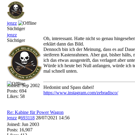
jenzz
Süchtiger
jenzz
Oh, interessant. Hatte nicht so genau hingeseh
Süchtiger
erklärt dann das Bild.
Dennoch bin ich der Meinung, dass es auf Dauer
steiferen Kastenrahmen. Aber gut, bisher hälts,
ich das etwas ausgesteift, das verlagert aber u
Würde ich heute bei Null anfangen, würde ich te
mal schnell unten.
Joined:
Sep 2002
Hedonist und Spass dabei!
Posts: 694
https:/
/
www.instagram.com/
zebradisco/
Likes: 58
Re: Kabine für Power Wagon
jenzz
#
693118
28/07/2021
14:56
Joined:
Jun 2003
Posts: 16,907