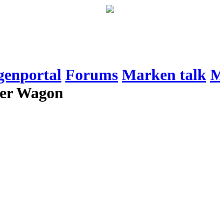
genportal
Forums
Marken talk
M
wer Wagon