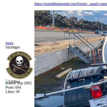
https://expeditionportal.com/forum/...
panel-camp
jenzz
Süchtiger
Joined:
Sep 2002
Posts: 694
Likes: 58