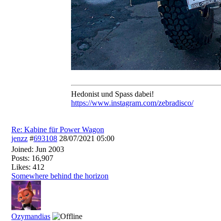
Hedonist und Spass dabei!
https:/
/
www.instagram.com/
zebradisco/
Re: Kabine für Power Wagon
jenzz
#
693108
28/07/2021
05:00
Joined:
Jun 2003
Posts: 16,907
Likes: 412
Somewhere behind the horizon
Ozymandias