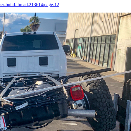
er-build-thread.213614/page-12