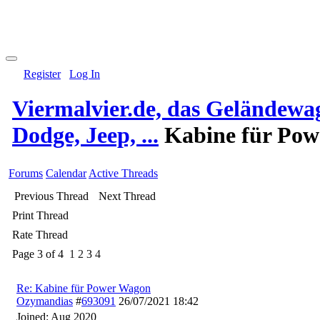
Register
Log In
Viermalvier.de, das Geländewa
Dodge, Jeep, ...
Kabine für Po
Forums
Calendar
Active Threads
Previous Thread
Next Thread
Print Thread
Rate Thread
Page 3 of 4
1
2
3
4
Re: Kabine für Power Wagon
Ozymandias
#
693091
26/07/2021
18:42
Joined:
Aug 2020