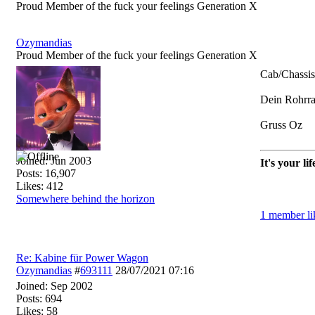
Proud Member of the fuck your feelings Generation X
Ozymandias
Proud Member of the fuck your feelings Generation X
Cab/Chassis
Dein Rohrrah
Gruss Oz
Joined:
Jun 2003
It's your li
Posts: 16,907
Likes: 412
Somewhere behind the horizon
1 member lik
Re: Kabine für Power Wagon
Ozymandias
#
693111
28/07/2021
07:16
Joined:
Sep 2002
Posts: 694
Likes: 58