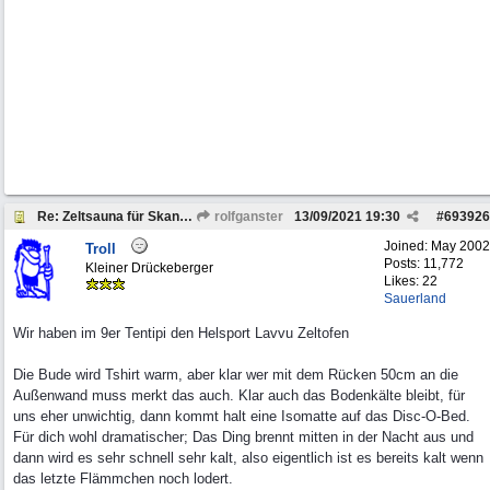
Re: Zeltsauna für Skandinavien
rolfganster
13/09/2021
19:30
#
693926
Joined:
May 2002
Troll
Posts: 11,772
Kleiner Drückeberger
Likes: 22
Sauerland
Wir haben im 9er Tentipi den Helsport Lavvu Zeltofen
Die Bude wird Tshirt warm, aber klar wer mit dem Rücken 50cm an die
Außenwand muss merkt das auch. Klar auch das Bodenkälte bleibt, für
uns eher unwichtig, dann kommt halt eine Isomatte auf das Disc-O-Bed.
Für dich wohl dramatischer; Das Ding brennt mitten in der Nacht aus und
dann wird es sehr schnell sehr kalt, also eigentlich ist es bereits kalt wenn
das letzte Flämmchen noch lodert.