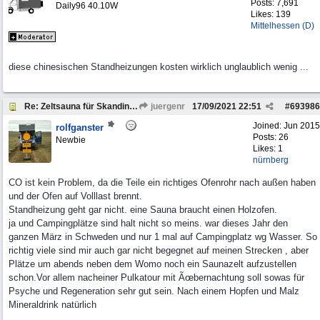
Posts: 7,691
Daily96 40.10W
Likes: 139
Mittelhessen (D)
diese chinesischen Standheizungen kosten wirklich unglaublich wenig ...
Re: Zeltsauna für Skandinavien
juergenr
17/09/2021
22:51
#
693986
Joined:
Jun 2015
rolfganster
Posts: 26
Newbie
Likes: 1
nürnberg
CO ist kein Problem, da die Teile ein richtiges Ofenrohr nach außen haben
und der Ofen auf Volllast brennt.
Standheizung geht gar nicht. eine Sauna braucht einen Holzofen.
ja und Campingplätze sind halt nicht so meins. war dieses Jahr den
ganzen März in Schweden und nur 1 mal auf Campingplatz wg Wasser. So
richtig viele sind mir auch gar nicht begegnet auf meinen Strecken , aber
Plätze um abends neben dem Womo noch ein Saunazelt aufzustellen
schon.Vor allem nacheiner Pulkatour mit Ãœbernachtung soll sowas für
Psyche und Regeneration sehr gut sein. Nach einem Hopfen und Malz
Mineraldrink natürlich