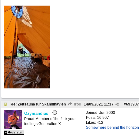
Re: Zeltsauna für Skandinavien
Troll
14/09/2021
11:17
#
693937
Joined:
Jun 2003
Ozymandias
Posts: 16,907
Proud Member of the fuck your
Likes: 412
feelings Generation X
Somewhere behind the horizon