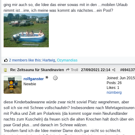
ging mir auch so, die Idee das einer sowas mit in den ...mobilen Urlaub
nimmt ist...irre, ich meine was kommt als nächstes...ein Pool?
2 members like this
:
Hartwig
,
Ozymandias
Re: Zeltsauna für Skandinavien
Troll
27/09/2021
22:14
#
694137
Joined:
Jun 2015
rolfganster
Posts: 26
Newbie
Likes: 1
nürnberg
diese Kinderbadewanne würde zwar nicht soviel Platz wegnehmen, aber
soll ich sie mit Schnee vollschaufeln? Insbesondere nach Mehrtagestouren
mit Pulka und Zelt am Polarkreis (da kommt sogar mein Neufundländer
nachts zum Kuscheln) da freuen sich die alten Knochen halt doch über ein
paar Grad plus...und danach im Schnee wälzen.
'Insofern fand ich die Idee meiner Dame doch gar nicht so schlecht.