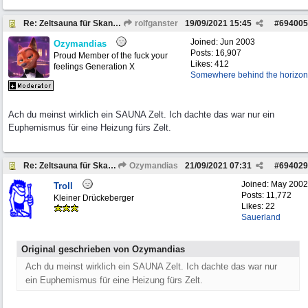
Re: Zeltsauna für Skandinavien
rolfganster
19/09/2021
15:45
#
694005
Joined:
Jun 2003
Ozymandias
Posts: 16,907
Proud Member of the fuck your
Likes: 412
feelings Generation X
Somewhere behind the horizon
Ach du meinst wirklich ein SAUNA Zelt. Ich dachte das war nur ein
Euphemismus für eine Heizung fürs Zelt.
Re: Zeltsauna für Skandinavien
Ozymandias
21/09/2021
07:31
#
694029
Joined:
May 2002
Troll
Posts: 11,772
Kleiner Drückeberger
Likes: 22
Sauerland
Original geschrieben von Ozymandias
Ach du meinst wirklich ein SAUNA Zelt. Ich dachte das war nur
ein Euphemismus für eine Heizung fürs Zelt.