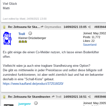
Viel Glück
Matti
Last edited by Matti;
14/09/2021
13:00
.
Re: Zeltsauna für Skandinavien
Ozymandias
14/09/2021
15:05
#
693944
Joined:
May 2002
Troll
Posts: 11,772
Kleiner Drückeberger
Likes: 22
Sauerland
Es gibt einige die einen Co-Melder nutzen, ich lasse einen Bodenlüfter
offen.
Vielleicht wäre ja auch eine tragbare Standheizung eine Option?
Die gibt es mittlerweile in jeder Preisklasse und selbst diese billigste soll
zumindest funktionieren, ist aber wohl ziemlich laut und hat ein bekannter
deshalb in eine "Schall-Kiste" gebaut.
https:/
/
www.kaufland.de/
product/
372516020/
Re: Zeltsauna für Skandinavien
Troll
14/09/2021
16:51
#
693946
Joined:
May 2005
juergenr