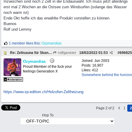
Inzwischen sind noch 2 Zelt in der Endauswahl. Ich muss jetzt allerdings
erst mal 2 Wochen an die Ostsee zum Windsurfen (solange das Wasser
noch warm ist)
Ende Okt hoffe ich das erwählte Produkt vorstellen zu können.
Buenos
Rolf und Lemmy
1 member likes this
:
Ozymandias
Re: Zeltsauna für Skandinavien
rolfganster
18/02/2022
01:53
#
696825
Joined:
Jun 2003
Ozymandias
Posts: 16,907
Proud Member of the fuck your
Likes: 412
feelings Generation X
Somewhere behind the horizon
https:/
/
www.xp-edition.ch/
Holzofen-Zeltheizung
Page 2 of 2
1
2
Hop To