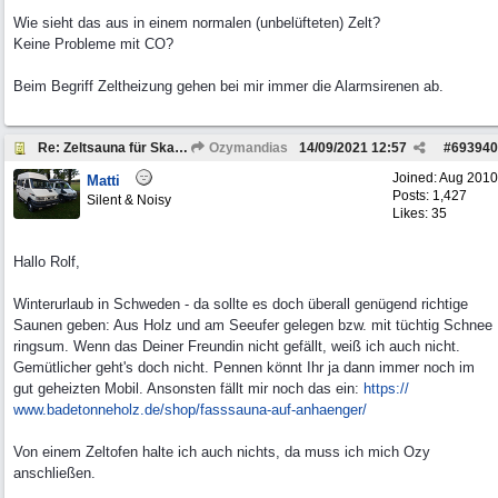
Wie sieht das aus in einem normalen (unbelüfteten) Zelt?
Keine Probleme mit CO?
Beim Begriff Zeltheizung gehen bei mir immer die Alarmsirenen ab.
Re: Zeltsauna für Skandinavien
Ozymandias
14/09/2021
12:57
#
693940
Joined:
Aug 2010
Matti
Posts: 1,427
Silent & Noisy
Likes: 35
Hallo Rolf,
Winterurlaub in Schweden - da sollte es doch überall genügend richtige
Saunen geben: Aus Holz und am Seeufer gelegen bzw. mit tüchtig Schnee
ringsum. Wenn das Deiner Freundin nicht gefällt, weiß ich auch nicht.
Gemütlicher geht's doch nicht. Pennen könnt Ihr ja dann immer noch im
gut geheizten Mobil. Ansonsten fällt mir noch das ein:
https:/
/
www.badetonneholz.de/
shop/
fasssauna-auf-anhaenger/
Von einem Zeltofen halte ich auch nichts, da muss ich mich Ozy
anschließen.