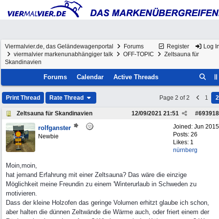
Viermalvier.de, das Geländewagenportal
Forums
Register
Log I
viermalvier markenunabhängiger talk
OFF-TOPIC
Zeltsauna für
Skandinavien
Forums
Calendar
Active Threads
Print Thread
Rate Thread
Page 2 of 2
1
2
Zeltsauna für Skandinavien
12/09/2021
21:51
#
693918
Joined:
Jun 2015
rolfganster
Posts: 26
Newbie
Likes: 1
nürnberg
Moin,moin,
hat jemand Erfahrung mit einer Zeltsauna? Das wäre die einzige
Möglichkeit meine Freundin zu einem 'Winterurlaub in Schweden zu
motivieren.
Dass der kleine Holzofen das geringe Volumen erhitzt glaube ich schon,
aber halten die dünnen Zeltwände die Wärme auch, oder friert einem der