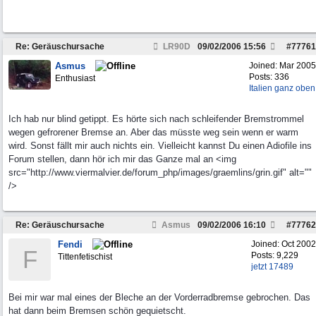
Re: Geräuschursache
LR90D
09/02/2006
15:56
#
77761
Asmus
Joined:
Mar 2005
Posts: 336
Enthusiast
Italien ganz oben
Ich hab nur blind getippt. Es hörte sich nach schleifender Bremstrommel
wegen gefrorener Bremse an. Aber das müsste weg sein wenn er warm
wird. Sonst fällt mir auch nichts ein. Vielleicht kannst Du einen Adiofile ins
Forum stellen, dann hör ich mir das Ganze mal an <img
src="http://www.viermalvier.de/forum_php/images/graemlins/grin.gif" alt=""
/>
Re: Geräuschursache
Asmus
09/02/2006
16:10
#
77762
Fendi
Joined:
Oct 2002
F
Posts: 9,229
Tittenfetischist
jetzt 17489
Bei mir war mal eines der Bleche an der Vorderradbremse gebrochen. Das
hat dann beim Bremsen schön gequietscht.