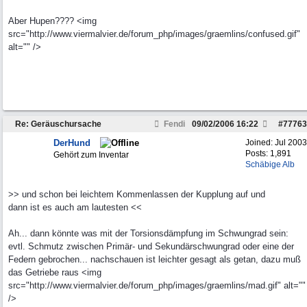
Aber Hupen???? <img
src="http://www.viermalvier.de/forum_php/images/graemlins/confused.gif"
alt="" />
Re: Geräuschursache
Fendi
09/02/2006
16:22
#
77763
DerHund
Joined:
Jul 2003
Posts: 1,891
Gehört zum Inventar
Schäbige Alb
>> und schon bei leichtem Kommenlassen der Kupplung auf und
dann ist es auch am lautesten <<
Ah... dann könnte was mit der Torsionsdämpfung im Schwungrad sein:
evtl. Schmutz zwischen Primär- und Sekundärschwungrad oder eine der
Federn gebrochen... nachschauen ist leichter gesagt als getan, dazu muß
das Getriebe raus <img
src="http://www.viermalvier.de/forum_php/images/graemlins/mad.gif" alt=""
/>