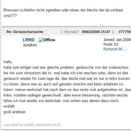
Bremsen schleifen nicht irgendwo oder eines der bleche die da verbaut
sind???
Re: Geräuschursache
Bernd17
09/02/2006
15:47
#
77759
LR90D
Joined:
Jan 2006
Posts: 22
Jungfrau
Ruhrpott 46...
hallo,
habe seit einiger zeit das gleiche problem: geräusche von der voderachse,
bis hin zum einsetzen der tc. mal habe ich vier wochen ruhe, dann ist das
geräusch wieder für zwei tage da. das letzte mal war es nur in links kurven
zu hören. davor war es auch auf gerader strecke und beim anfahren zu
hören. meine werkstatt hat,nach dem es das erste mal aufgetretten ist, das
linke, vordere radlager gewechselt. aber keine besserung. nächste woche
fahre ich mal wieder zur werkstatt. mal sehen was denen dazu noch
einfällt.
gruß andreas
Last edited by LR90D;
09/02/2006
15:51
.