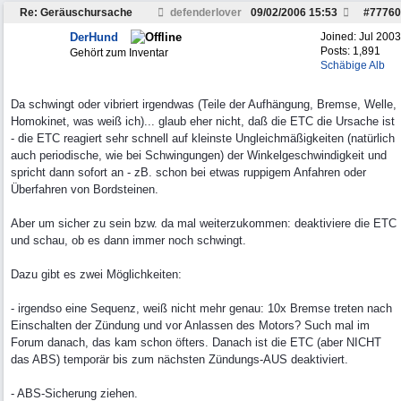
Re: Geräuschursache
defenderlover
09/02/2006
15:53
#
77760
DerHund
Joined:
Jul 2003
Posts: 1,891
Gehört zum Inventar
Schäbige Alb
Da schwingt oder vibriert irgendwas (Teile der Aufhängung, Bremse, Welle,
Homokinet, was weiß ich)... glaub eher nicht, daß die ETC die Ursache ist
- die ETC reagiert sehr schnell auf kleinste Ungleichmäßigkeiten (natürlich
auch periodische, wie bei Schwingungen) der Winkelgeschwindigkeit und
spricht dann sofort an - zB. schon bei etwas ruppigem Anfahren oder
Überfahren von Bordsteinen.
Aber um sicher zu sein bzw. da mal weiterzukommen: deaktiviere die ETC
und schau, ob es dann immer noch schwingt.
Dazu gibt es zwei Möglichkeiten:
- irgendso eine Sequenz, weiß nicht mehr genau: 10x Bremse treten nach
Einschalten der Zündung und vor Anlassen des Motors? Such mal im
Forum danach, das kam schon öfters. Danach ist die ETC (aber NICHT
das ABS) temporär bis zum nächsten Zündungs-AUS deaktiviert.
- ABS-Sicherung ziehen.