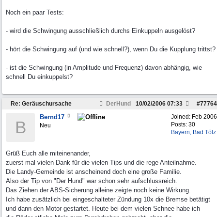
Noch ein paar Tests:
- wird die Schwingung ausschließlich durchs Einkuppeln ausgelöst?
- hört die Schwingung auf (und wie schnell?), wenn Du die Kupplung trittst?
- ist die Schwingung (in Amplitude und Frequenz) davon abhängig, wie
schnell Du einkuppelst?
Re: Geräuschursache
DerHund
10/02/2006
07:33
#
77764
Bernd17
Joined:
Feb 2006
B
Posts: 30
Neu
Bayern, Bad Tölz
Grüß Euch alle miteinenander,
zuerst mal vielen Dank für die vielen Tips und die rege Anteilnahme.
Die Landy-Gemeinde ist anscheinend doch eine große Familie.
Also der Tip von "Der Hund" war schon sehr aufschlussreich.
Das Ziehen der ABS-Sicherung alleine zeigte noch keine Wirkung.
Ich habe zusätzlich bei eingeschalteter Zündung 10x die Bremse betätigt
und dann den Motor gestartet. Heute bei dem vielen Schnee habe ich