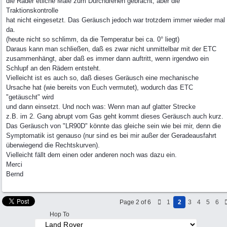
die Räder etliche Male zum Durchdrehen gebracht, aber die
Traktionskontrolle
hat nicht eingesetzt. Das Geräusch jedoch war trotzdem immer wieder mal
da.
(heute nicht so schlimm, da die Temperatur bei ca. 0° liegt)
Daraus kann man schließen, daß es zwar nicht unmittelbar mit der ETC
zusammenhängt, aber daß es immer dann auftritt, wenn irgendwo ein
Schlupf an den Rädern entsteht.
Vielleicht ist es auch so, daß dieses Geräusch eine mechanische
Ursache hat (wie bereits von Euch vermutet), wodurch das ETC
"getäuscht" wird
und dann einsetzt. Und noch was: Wenn man auf glatter Strecke
z.B. im 2. Gang abrupt vom Gas geht kommt dieses Geräusch auch kurz.
Das Geräusch von "LR90D" könnte das gleiche sein wie bei mir, denn die
Symptomatik ist genauso (nur sind es bei mir außer der Geradeausfahrt
überwiegend die Rechtskurven).
Vielleicht fällt dem einen oder anderen noch was dazu ein.
Merci
Bernd
Page 2 of 6
1
2
3
4
5
6
Hop To