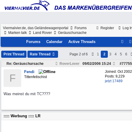
Viermalvier.de, das Geländewagenportal
Forums
Register
Log I
Marken talk
Land Rover
Geräuschursache
Forums
Calendar
Active Threads
Print Thread
Rate Thread
Page 2 of 6
1
2
3
4
5
6
Re: Geräuschursache
RoverLover
09/02/2006
15:24
#
77755
Fendi
Joined:
Oct 2002
F
Posts: 9,229
Tittenfetischist
jetzt 17489
Was meinst du mit TC????
::::: Werbung ::::: LR