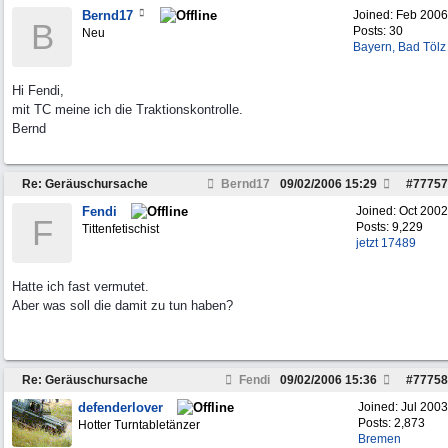
Bernd17
Joined:
Feb 2006
B
Posts: 30
Neu
Bayern, Bad Tölz
Hi Fendi,
mit TC meine ich die Traktionskontrolle.
Bernd
Re: Geräuschursache
Bernd17
09/02/2006
15:29
#
77757
Fendi
Joined:
Oct 2002
F
Posts: 9,229
Tittenfetischist
jetzt 17489
Hatte ich fast vermutet.
Aber was soll die damit zu tun haben?
Re: Geräuschursache
Fendi
09/02/2006
15:36
#
77758
defenderlover
Joined:
Jul 2003
Posts: 2,873
Hotter Turntabletänzer
Bremen