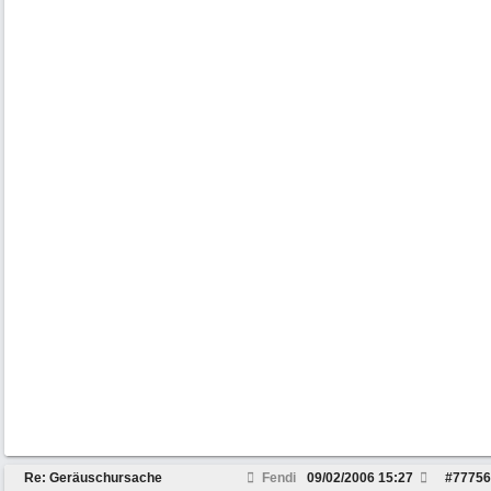
Re: Geräuschursache
Fendi
09/02/2006
15:27
#
77756